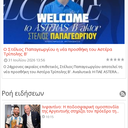
Ο Στέλιος Παπαγεωργίου η νέα προσθήκη του Αστέρα
Τρίπολης Β'
31 Ιουλίου 2026 13:56
Ο 24χρονος ακραίος επιθετικός, Στέλιος Παπαγεωργίου αποτελεί τη
νέα προσθήκη του Αστέρα Τρίπολης Β'. Αναλυτικά: Η ΠΑΕ ASTERA...
Ροή ειδήσεων
Ινφαντίνο: Η ποδοσφαιρική ομοσπονδία
της Αργεντινής στηρίζει τον πρόεδρο τη...
10:15