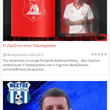
Ο Ζορζίνιο στον Πανσερραϊκό
06 Αυγούστου 2026 23:51
Την απόκτηση του Jorge Fernando Barbosa Intima… aka Ζορζίνιο
ανακοίνωσε ο Πανσερραϊκός και ο 31χρονος Βραζιλιάνος
μεσοεπιθετικός θα φορέσε...