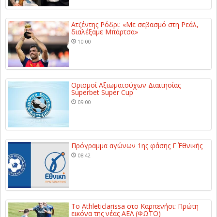
Ατζέντης Ρόδρι: «Με σεβασμό στη Ρεάλ,
διαλέξαμε Μπάρτσα»
10:00
Ορισμοί Αξιωματούχων Διαιτησίας
Superbet Super Cup
09:00
Πρόγραμμα αγώνων 1ης φάσης Γ΄ Εθνικής
08:42
Το Athleticlarissa στο Καρπενήσι: Πρώτη
εικόνα της νέας ΑΕΛ (ΦΩΤΟ)