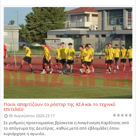
Ποιοι απαρτίζουν το ρόστερ της ΑΣΑ και το τεχνικό
επιτελείο
05 Αυγούστου 2026 23:17
Σε ρυθμούς προετοιμασίας βρίσκεται η Αναγέννηση Καρδίτσας από
το απόγευμα της Δευτέρας , καθώς μετά από εβδομάδες όπου
κυριάρχησε η αγωνία...