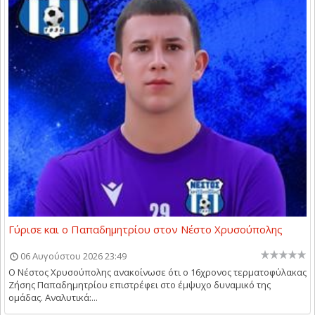
Γύρισε και ο Παπαδημητρίου στον Νέστο Χρυσούπολης
06 Αυγούστου 2026 23:49
Ο Νέστος Χρυσούπολης ανακοίνωσε ότι ο 16χρονος τερματοφύλακας
Ζήσης Παπαδημητρίου επιστρέφει στο έμψυχο δυναμικό της
ομάδας. Αναλυτικά:...