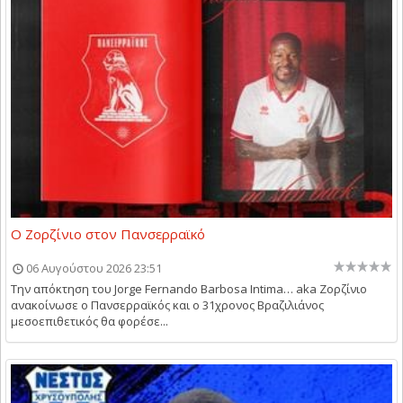
Ο Ζορζίνιο στον Πανσερραϊκό
06 Αυγούστου 2026 23:51
Την απόκτηση του Jorge Fernando Barbosa Intima… aka Ζορζίνιο
ανακοίνωσε ο Πανσερραϊκός και ο 31χρονος Βραζιλιάνος
μεσοεπιθετικός θα φορέσε...