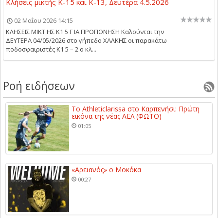
Κλήσεις μικτής Κ-15 και Κ-13, Δευτέρα 4.5.2026
02 Μαΐου 2026 14:15
ΚΛΗΣΕΙΣ ΜΙΚΤ ΗΣ Κ1 5 Γ ΙΑ ΠΡΟΠΟΝΗΣΗ Kαλούνται την
ΔΕΥΤΕΡΑ 04/05/2026 στο γήπεδο ΧΑΛΚΗΣ οι παρακάτω
ποδοσφαιριστές Κ1 5 – 2 ο κλ...
Ροή ειδήσεων
Το Athleticlarissa στο Καρπενήσι: Πρώτη
εικόνα της νέας ΑΕΛ (ΦΩΤΟ)
01:05
«Αρειανός» ο Μοκόκα
00:27