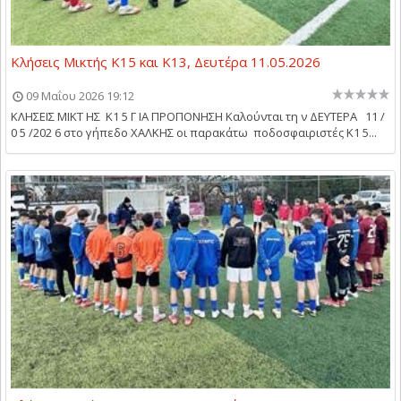
Κλήσεις Μικτής Κ15 και Κ13, Δευτέρα 11.05.2026
09 Μαΐου 2026 19:12
ΚΛΗΣΕΙΣ ΜΙΚΤ ΗΣ Κ1 5 Γ ΙΑ ΠΡΟΠΟΝΗΣΗ Καλούνται τη ν ΔΕΥΤΕΡΑ 11 /
0 5 /202 6 στο γήπεδο ΧΑΛΚΗΣ οι παρακάτω ποδοσφαιριστές Κ1 5...