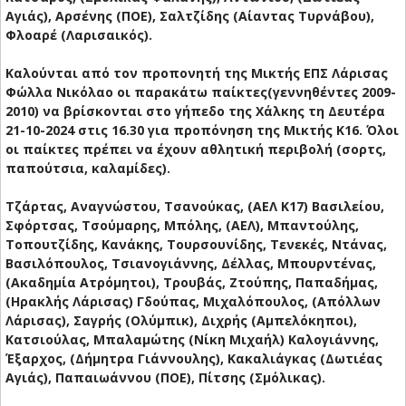
Αγιάς), Αρσένης (ΠΟΕ), Σαλτζίδης (Αίαντας Τυρνάβου),
Φλοαρέ (Λαρισαικός).
Καλούνται από τον προπονητή της Μικτής ΕΠΣ Λάρισας
Φώλλα Νικόλαο οι παρακάτω παίκτες(γεννηθέντες 2009-
2010) να βρίσκονται στο γήπεδο της Χάλκης τη Δευτέρα
21-10-2024 στις 16.30 για προπόνηση της Μικτής Κ16. Όλοι
οι παίκτες πρέπει να έχουν αθλητική περιβολή (σορτς,
παπούτσια, καλαμίδες).
Τζάρτας, Αναγνώστου, Τσανούκας, (ΑΕΛ Κ17) Βασιλείου,
Σφόρτσας, Τσούμαρης, Μπόλης, (ΑΕΛ), Μπαντούλης,
Τοπουτζίδης, Κανάκης, Τουρσουνίδης, Τενεκές, Ντάνας,
Βασιλόπουλος, Τσιανογιάννης, Δέλλας, Μπουρντένας,
(Ακαδημία Ατρόμητοι), Τρουβάς, Ζτούπης, Παπαδήμας,
(Ηρακλής Λάρισας) Γδούπας, Μιχαλόπουλος, (Απόλλων
Λάρισας), Σαγρής (Ολύμπικ), Διχρής (Αμπελόκηποι),
Κατσιούλας, Μπαλαμώτης (Νίκη Μιχαήλ)
Καλογιάννης,
Έξαρχος, (Δήμητρα Γιάννουλης), Κακαλιάγκας (Δωτιέας
Αγιάς), Παπαιωάννου (ΠΟΕ), Πίτσης (Σμόλικας).