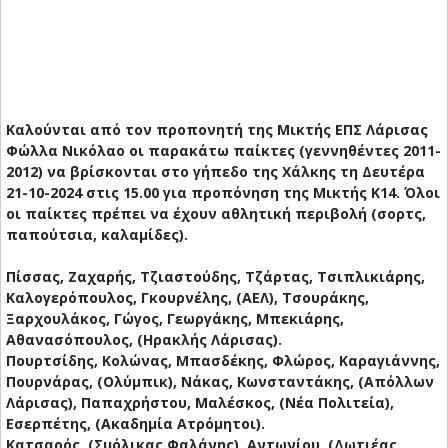
Καλούνται από τον προπονητή της Μικτής ΕΠΣ Λάρισας
Φώλλα Νικόλαο οι παρακάτω παίκτες (γεννηθέντες 2011-
2012) να βρίσκονται στο γήπεδο της Χάλκης τη Δευτέρα
21-10-2024 στις 15.00 για προπόνηση της Μικτής Κ14. Όλοι
οι παίκτες πρέπει να έχουν αθλητική περιβολή (σορτς,
παπούτσια, καλαμίδες).
Πίσσας, Ζαχαρής, Τζιαστούδης, Τζάρτας, Τσιπλικιάρης,
Καλογερόπουλος, Γκουρνέλης, (ΑΕΛ), Τσουράκης,
Ξαρχουλάκος, Γώγος, Γεωργάκης, Μπεκιάρης,
Αθανασόπουλος, (Ηρακλής Λάρισας).
Πουρτσίδης, Κολώνας, Μπασδέκης, Φλώρος, Καραγιάννης,
Πουρνάρας, (Ολύμπικ), Νάκας, Κωνσταντάκης, (Απόλλων
Λάρισας), Παπαχρήστου, Μαλέσκος, (Νέα Πολιτεία),
Εσερπέτης, (Ακαδημία Ατρόμητοι).
Κατσαρός, (Σμόλικας Φαλάνης), Αντωνίου, (Δωτιέας