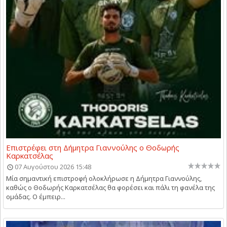
Επιστρέφει στη Δήμητρα Γιαννούλης ο Θοδωρής
Καρκατσέλας
07 Αυγούστου 2026 15:48
Μία σημαντική επιστροφή ολοκλήρωσε η Δήμητρα Γιαννούλης,
καθώς ο Θοδωρής Καρκατσέλας θα φορέσει και πάλι τη φανέλα της
ομάδας. Ο έμπειρ...