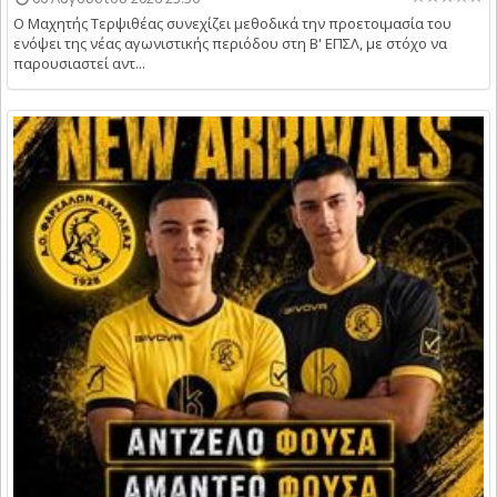
Ο Μαχητής Τερψιθέας συνεχίζει μεθοδικά την προετοιμασία του
ενόψει της νέας αγωνιστικής περιόδου στη Β' ΕΠΣΛ, με στόχο να
παρουσιαστεί αντ...