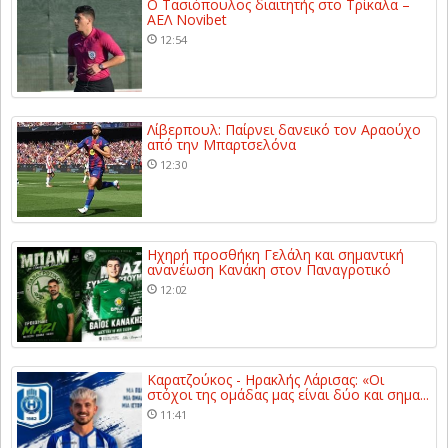
Ο Τασιόπουλος διαιτητής στο Τρίκαλα –
ΑΕΛ Novibet
12:54
Λίβερπουλ: Παίρνει δανεικό τον Αραούχο
από την Μπαρτσελόνα
12:30
Ηχηρή προσθήκη Γελάλη και σημαντική
ανανέωση Κανάκη στον Παναγροτικό
12:02
Καρατζούκος - Ηρακλής Λάρισας: «Οι
στόχοι της ομάδας μας είναι δύο και σημα...
11:41