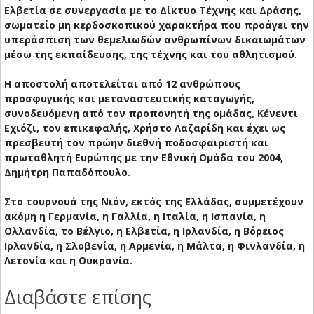
Ελβετία σε συνεργασία με το Δίκτυο Τέχνης και Δράσης,
σωματείο μη κερδοσκοπικού χαρακτήρα που προάγει την
υπεράσπιση των θεμελιωδών ανθρωπίνων δικαιωμάτων
μέσω της εκπαίδευσης, της τέχνης και του αθλητισμού.
Η αποστολή αποτελείται από 12 ανθρώπους
προσφυγικής και μεταναστευτικής καταγωγής,
συνοδευόμενη από τον προπονητή της ομάδας, Κένεντι
Εχιόζι, τον επικεφαλής, Χρήστο Λαζαρίδη και έχει ως
πρεσβευτή τον πρώην διεθνή ποδοσφαιριστή και
πρωταθλητή Ευρώπης με την Εθνική Ομάδα του 2004,
Δημήτρη Παπαδόπουλο.
Στο τουρνουά της Νιόν, εκτός της Ελλάδας, συμμετέχουν
ακόμη η Γερμανία, η Γαλλία, η Ιταλία, η Ισπανία, η
Ολλανδία, το Βέλγιο, η Ελβετία, η Ιρλανδία, η Βόρειος
Ιρλανδία, η Σλοβενία, η Αρμενία, η Μάλτα, η Φινλανδία, η
Λετονία και η Ουκρανία.
Διαβάστε επίσης