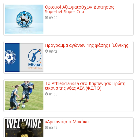
Ορισμοί Αξιωματούχων Διαιτησίας
Superbet Super Cup
09:00
Πρόγραμμα αγώνων 1ης φάσης Γ΄ Εθνικής
08:42
Το Athleticlarissa στο Καρπενήσι: Πρώτη
εικόνα της νέας ΑΕΛ (ΦΩΤΟ)
01:05
«Αρειανός» ο Μοκόκα
00:27