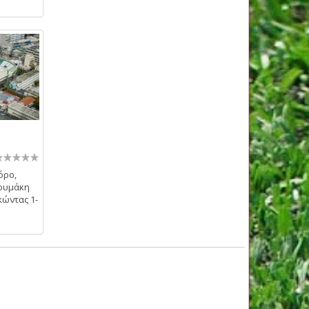
όρο,
κουμάκη
κώντας 1-