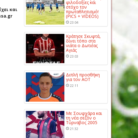
φιλοδοξίες και
στόχο τον
έχει και
πρωταθλητισμό!
ssa.gr
(PICS + VIDEOS)
23:04
Κράτησε Σκυφτά,
δίνει τόπο στα
νιάτα ο Δωτιέας
Αγιάς
23:03
Διπλή προσθήκη
για τον ΑΟΤ
22:11
Με Σουφχάρα και
τη νέα σεζόν ο
Τύρναβος 2005
21:32