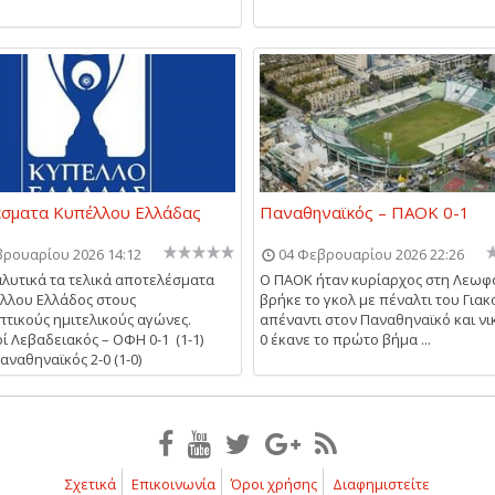
έσματα Κυπέλλου Ελλάδας
Παναθηναϊκός – ΠΑΟΚ 0-1
βρουαρίου 2026 14:12
04 Φεβρουαρίου 2026 22:26
αλυτικά τα τελικά αποτελέσματα
Ο ΠΑΟΚ ήταν κυρίαρχος στη Λεωφ
λλου Ελλάδος στους
βρήκε το γκολ με πέναλτι του Για
τικούς ημιτελικούς αγώνες.
απέναντι στον Παναθηναϊκό και νι
οί Λεβαδειακός – ΟΦΗ 0-1 (1-1)
0 έκανε το πρώτο βήμα ...
αναθηναϊκός 2-0 (1-0)
Σχετικά
Επικοινωνία
Όροι χρήσης
Διαφημιστείτε