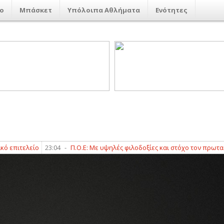
ο
Μπάσκετ
Υπόλοιπα Αθλήματα
Ενότητες
τελείο
23:04
-
Π.Ο.Ε: Με υψηλές φιλοδοξίες και στόχο τον πρωταθλητισμ