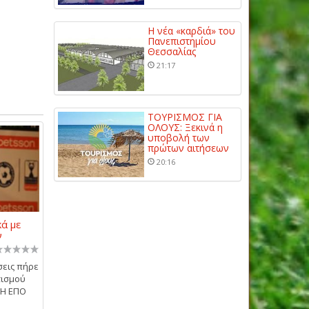
Η νέα «καρδιά» του
Πανεπιστημίου
Θεσσαλίας
21:17
ΤΟΥΡΙΣΜΟΣ ΓΙΑ
ΟΛΟΥΣ: Ξεκινά η
υποβολή των
πρώτων αιτήσεων
20:16
ά με
ν
σεις πήρε
τισμού
 Η ΕΠΟ