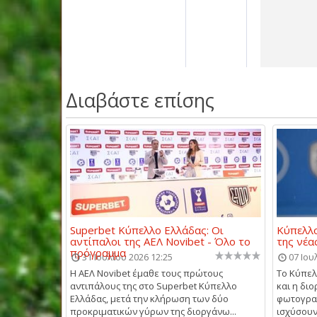
Διαβάστε επίσης
Superbet Κύπελλο Ελλάδας: Οι
Κύπελλο
αντίπαλοι της ΑΕΛ Novibet - Όλο το
της νέα
πρόγραμμα
31 Ιουλίου 2026 12:25
07 Ιου
Η ΑΕΛ Novibet έμαθε τους πρώτους
Το Κύπελ
αντιπάλους της στο Superbet Κύπελλο
και η δι
Ελλάδας, μετά την κλήρωση των δύο
φωτογραφ
προκριματικών γύρων της διοργάνω...
ισχύσουν.