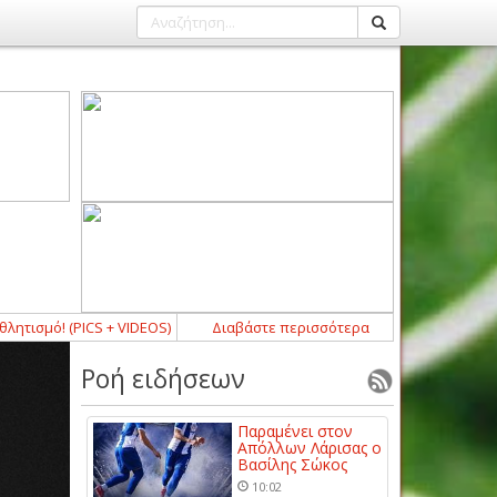
ό! (PICS + VIDEOS)
23:03
-
Κράτησε Σκυφτά, δίνει τόπο στα νιάτα ο Δωτ
Διαβάστε περισσότερα
Ροή ειδήσεων
Παραμένει στον
Απόλλων Λάρισας ο
Βασίλης Σώκος
10:02