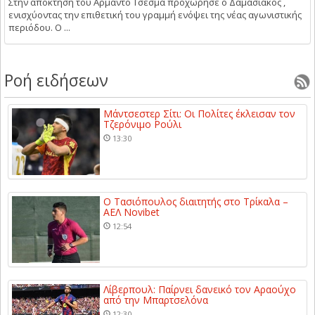
Στην απόκτηση του Αρμάντο Τσέσμα προχώρησε ο Δαμασιακός ,
ενισχύοντας την επιθετική του γραμμή ενόψει της νέας αγωνιστικής
περιόδου. Ο ...
Ροή ειδήσεων
Μάντσεστερ Σίτι: Οι Πολίτες έκλεισαν τον
Τζερόνιμο Ρούλι
13:30
Ο Τασιόπουλος διαιτητής στο Τρίκαλα –
ΑΕΛ Novibet
12:54
Λίβερπουλ: Παίρνει δανεικό τον Αραούχο
από την Μπαρτσελόνα
12:30