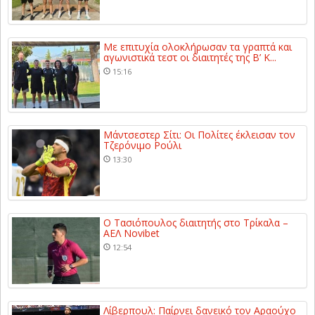
Με επιτυχία ολοκλήρωσαν τα γραπτά και
αγωνιστικά τεστ οι διαιτητές της Β’ Κ...
15:16
Μάντσεστερ Σίτι: Οι Πολίτες έκλεισαν τον
Τζερόνιμο Ρούλι
13:30
Ο Τασιόπουλος διαιτητής στο Τρίκαλα –
ΑΕΛ Novibet
12:54
Λίβερπουλ: Παίρνει δανεικό τον Αραούχο