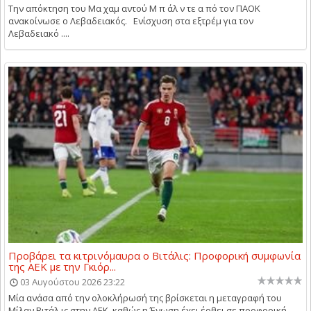
Την απόκτηση του Μα χαμ αντού Μ π άλ ν τε α πό τον ΠΑΟΚ
ανακοίνωσε ο Λεβαδειακός. Ενίσχυση στα εξτρέμ για τον
Λεβαδειακό ....
Προβάρει τα κιτρινόμαυρα ο Βιτάλις: Προφορική συμφωνία
της ΑΕΚ με την Γκιόρ...
03 Αυγούστου 2026 23:22
Μία ανάσα από την ολοκλήρωσή της βρίσκεται η μεταγραφή του
Μίλαν Βιτάλ ις στην ΑΕΚ, καθώς η Ένωση έχει έρθει σε προφορική