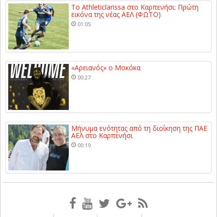
Το Athleticlarissa στο Καρπενήσι: Πρώτη
εικόνα της νέας ΑΕΛ (ΦΩΤΟ)
01:05
«Αρειανός» ο Μοκόκα
00:27
Μήνυμα ενότητας από τη διοίκηση της ΠΑΕ
ΑΕΛ στο Καρπενήσι
00:19