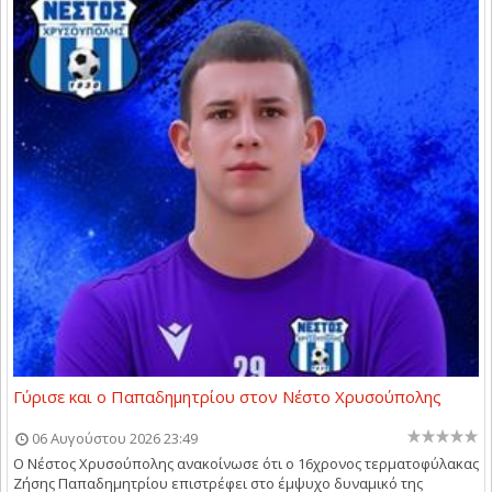
Γύρισε και ο Παπαδημητρίου στον Νέστο Χρυσούπολης
06 Αυγούστου 2026 23:49
Ο Νέστος Χρυσούπολης ανακοίνωσε ότι ο 16χρονος τερματοφύλακας
Ζήσης Παπαδημητρίου επιστρέφει στο έμψυχο δυναμικό της