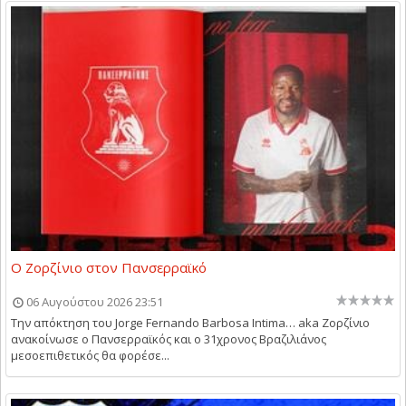
Ο Ζορζίνιο στον Πανσερραϊκό
06 Αυγούστου 2026 23:51
Την απόκτηση του Jorge Fernando Barbosa Intima… aka Ζορζίνιο
ανακοίνωσε ο Πανσερραϊκός και ο 31χρονος Βραζιλιάνος
μεσοεπιθετικός θα φορέσε...