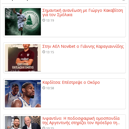
Σημαντική ανανέωση με Γιώργο Κακαβίτση
για τον Σμόλικα
13:19
Στην ΑΕΛ Novibet ο Γιάννης Καραγιαννίδης
13:15
Καρδίτσα: Επέστρεψε ο Οκόρο
10:58
Ινφαντίνο: Η ποδοσφαιρική ομοσπονδία
της Αργεντινής στηρίζει τον πρόεδρο τη...
10:15