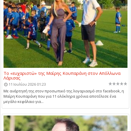
Το «ευχαριστώ» της Μαίρης Κουπαράνη στον Απόλλωνα
Λάρισας
11 Ιουλίου 2026 01:23
Με ανάρτησή της στον προσωπικό της λογαριασμό στο facebook, η
Μαίρη Κουπαράνη που για 11 ολόκληρα χρόνια αποτέλεσε ένα
μεγάλο κεφάλαιο για...