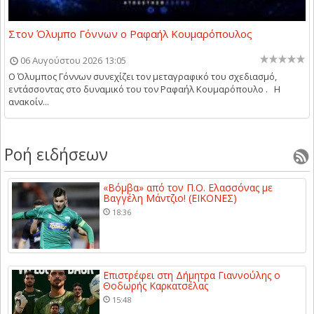
Στον Όλυμπο Γόννων ο Ραφαήλ Κουμαρόπουλος
06 Αυγούστου 2026 13:05
Ο Όλυμπος Γόννων συνεχίζει τον μεταγραφικό του σχεδιασμό,
εντάσσοντας στο δυναμικό του τον Ραφαήλ Κουμαρόπουλο . Η
ανακοίν...
Ροή ειδήσεων
«Βόμβα» από τον Π.Ο. Ελασσόνας με
Βαγγέλη Μάντζιο! (ΕΙΚΟΝΕΣ)
18:36
Επιστρέφει στη Δήμητρα Γιαννούλης ο
Θοδωρής Καρκατσέλας
15:48