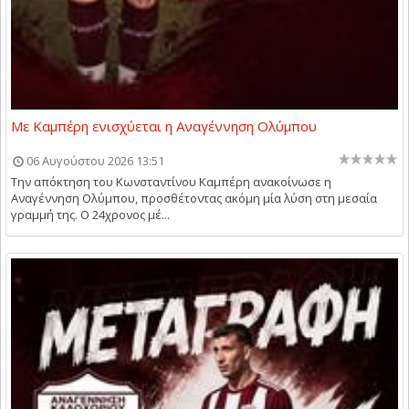
Με Καμπέρη ενισχύεται η Αναγέννηση Ολύμπου
06 Αυγούστου 2026 13:51
Την απόκτηση του Κωνσταντίνου Καμπέρη ανακοίνωσε η
Αναγέννηση Ολύμπου, προσθέτοντας ακόμη μία λύση στη μεσαία
γραμμή της. Ο 24χρονος μέ...