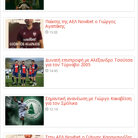
Παίκτης της ΑΕΛ Novibet ο Γιώργος
Αγαπάκης
15:03
Δυνατή επιστροφή με Αλέξανδρο Τσούτσα
για τον Τύρναβο 2005
14:45
Σημαντική ανανέωση με Γιώργο Κακαβίτση
για τον Σμόλικα
13:19
Στην ΑΕΛ Novibet ο Γιάννης Καραγιαννίδης