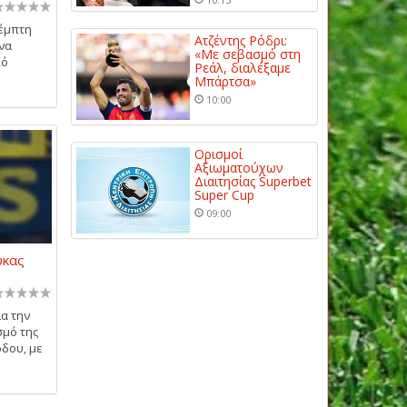
Πέμπτη
Ατζέντης Ρόδρι:
 να
«Με σεβασμό στη
κό
Ρεάλ, διαλέξαμε
Μπάρτσα»
10:00
Ορισμοί
Αξιωματούχων
Διαιτησίας Superbet
Super Cup
09:00
ύκας
ια την
σμό της
όδου, με