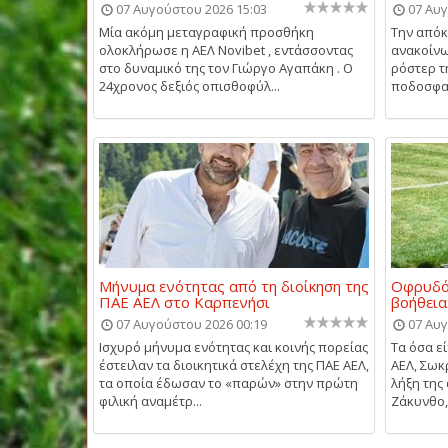
07 Αυγούστου 2026 15:03
07 Αυγ
Μία ακόμη μεταγραφική προσθήκη
Την απόκ
ολοκλήρωσε η ΑΕΛ Novibet , εντάσσοντας
ανακοίνω
στο δυναμικό της τον Γιώργο Αγαπάκη . Ο
ρόστερ τ
24χρονος δεξιός οπισθοφύλ...
ποδοσφαι
Μήνυμα ενότητας από τη διοίκηση της
Οφρυδό
ΠΑΕ ΑΕΛ στο Καρπενήσι
βοήθεια
07 Αυγούστου 2026 00:19
07 Αυγ
Ισχυρό μήνυμα ενότητας και κοινής πορείας
Τα όσα ε
έστειλαν τα διοικητικά στελέχη της ΠΑΕ ΑΕΛ,
ΑΕΛ, Σωκ
τα οποία έδωσαν το «παρών» στην πρώτη
λήξη της
φιλική αναμέτρ...
Ζάκυνθο, 