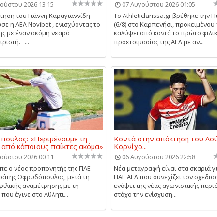
ούστου 2026 13:15
07 Αυγούστου 2026 01:05
τηση του Γιάννη Καραγιαννίδη
Το Athleticlarissa.gr βρέθηκε την 
σε η ΑΕΛ Novibet , ενισχύοντας το
(6/8) στο Καρπενήσι, προκειμένου
ης με έναν ακόμη νεαρό
καλύψει από κοντά το πρώτο φιλι
ριστή. ...
προετοιμασίας της ΑΕΛ με αν...
πουλος: «Περιμένουμε τη
Κοντά στην απόκτηση του Λο
 από κάποιους παίκτες ακόμα»
Κορνίχο...
ούστου 2026 00:11
06 Αυγούστου 2026 22:58
ίπε ο νέος προπονητής της ΠΑΕ
Νέα μεταγραφή είναι στα σκαριά γ
ράτης Οφρυδόπουλος, μετά τη
ΠΑΕ ΑΕΛ που συνεχίζει τον σχεδια
 φιλικής αναμέτρησης με τη
ενόψει της νέας αγωνιστικής περι
που έγινε στο Αθλητι...
στόχο την ενίσχυση...