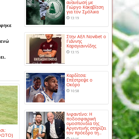
ανανέωση με
Γιώργο Κακαβίτση
για τον Σμόλικα
13:19
άφηκε
Στην ΑΕΛ Novibet ο
 ενώ
Γιάννης
Καραγιαννίδης
13:15
ει.
Καρδίτσα:
Επέστρεψε ο
Οκόρο
10:58
Ινφαντίνο: Η
ποδοσφαιρική
ομοσπονδία της
Αργεντινής στηρίζει
σι:
τον πρόεδρο τη...
(ΦΩΤΟ)
10:15