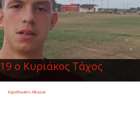
Κ19 ο Κυριάκος Τάχος