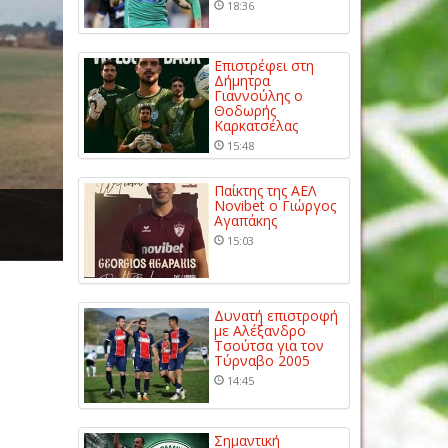
18:36
Επιστρέφει στη
Δήμητρα
Γιαννούλης ο
Θοδωρής
Καρκατσέλας
15:48
Παίκτης της ΑΕΛ
Novibet ο Γιώργος
Αγαπάκης
15:03
Δυνατή επιστροφή
με Αλέξανδρο
Τσούτσα για τον
Τύρναβο 2005
14:45
Σημαντική