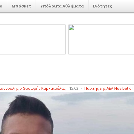
ο
Μπάσκετ
Υπόλοιπα Αθλήματα
Ενότητες
ύλης ο Θοδωρής Καρκατσέλας
15:03
-
Παίκτης της ΑΕΛ Novibet ο Γιώργ