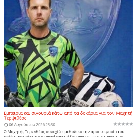
Εμπειρία και σιγουριά κάτω από τα δοκάρια για τον Μαχητή
Τερψιθέας
06 Αυγούστου 2026 23:30
Ο Μαχητής Τερψιθέας συνεχίζει μεθοδικά την προετοιμασία του
ενόψει της νέας αγωνιστικής περιόδου στη Β' ΕΠΣΛ, με στόχο να