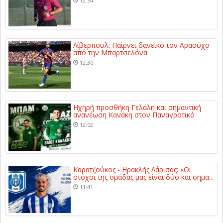
12:54
Λίβερπουλ: Παίρνει δανεικό τον Αραούχο
από την Μπαρτσελόνα
12:30
Ηχηρή προσθήκη Γελάλη και σημαντική
ανανέωση Κανάκη στον Παναγροτικό
12:02
Καρατζούκος - Ηρακλής Λάρισας: «Οι
στόχοι της ομάδας μας είναι δύο και σημα...
11:41