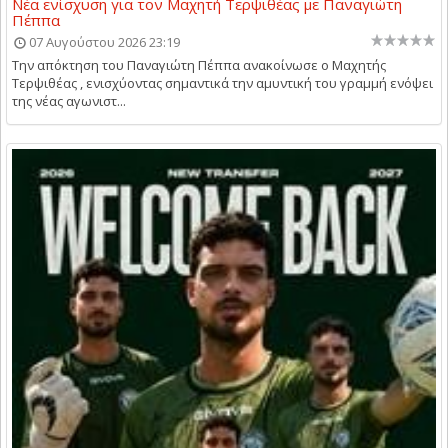
Νέα ενίσχυση για τον Μαχητή Τερψιθέας με Παναγιώτη
Πέππα
07 Αυγούστου 2026 23:19
Την απόκτηση του Παναγιώτη Πέππα ανακοίνωσε ο Μαχητής
Τερψιθέας , ενισχύοντας σημαντικά την αμυντική του γραμμή ενόψει
της νέας αγωνιστ...