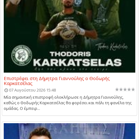
Επιστρέφει στη Δήμητρα Γιαννούλης ο Θοδωρής
Καρκατσέλας
07 Αυγούστου 2026 15:48
Μία σημαντική επιστροφή ολοκλήρωσε η Δήμητρα Γιαννούλης,
καθώς ο Θοδωρής Καρκατσέλας θα φορέσει και πάλι τη φανέλα της
ομάδας. Ο έμπειρ...