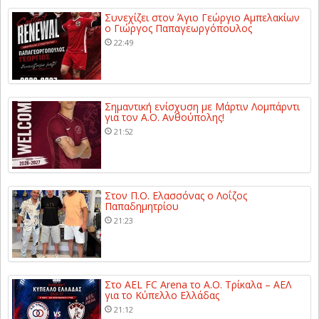
Συνεχίζει στον Άγιο Γεώργιο Αμπελακίων
ο Γιώργος Παπαγεωργόπουλος
22:49
Σημαντική ενίσχυση με Μάρτιν Λομπάρντι
για τον Α.Ο. Ανθούπολης!
21:52
Στον Π.Ο. Ελασσόνας ο Λοΐζος
Παπαδημητρίου
21:23
Στο AEL FC Arena το Α.Ο. Τρίκαλα – ΑΕΛ
για το Κύπελλο Ελλάδας
21:12