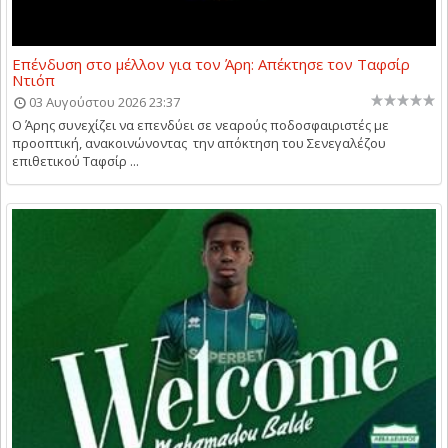
Επένδυση στο μέλλον για τον Άρη: Απέκτησε τον Ταφσίρ
Ντιόπ
03 Αυγούστου 2026 23:37
Ο Άρης συνεχίζει να επενδύει σε νεαρούς ποδοσφαιριστές με
προοπτική, ανακοινώνοντας την απόκτηση του Σενεγαλέζου
επιθετικού Ταφσίρ ...