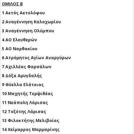
ΟΜΙΛΟΣ Β
1 Αετός Αετολόφου
2 Αναγέννηση Καλοχωρίου
3 Αναγέννηση Ολύμπου
4 ΑΟ Ελευθερών
5 ΑΟ Ναρθακίου
6 Ατρόμητος Αγίων Αναργύρων
7 Αχιλλέας Φαρσάλων
8 Δόξα Αμυγδαλής
9 Θύελλα Ελάτειας
10 Μαχητής Τερψιθέας
11 Νεάπολη Λάρισας
12 Τοξότης Λάρισας
13 Φιλοκτήτης Μελιβοίας
14 Χείμαρρος Μαρμαρίνης