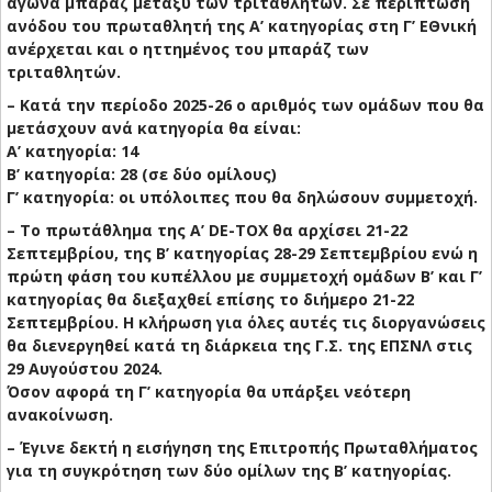
αγώνα μπαράζ μεταξύ των τριταθλητών. Σε περίπτωση
ανόδου του πρωταθλητή της Α’ κατηγορίας στη Γ’ ΕΘνική
ανέρχεται και ο ηττημένος του μπαράζ των
τριταθλητών.
– Κατά την περίοδο 2025-26 ο αριθμός των ομάδων που θα
μετάσχουν ανά κατηγορία θα είναι:
A’ κατηγορία: 14
Β’ κατηγορία: 28 (σε δύο ομίλους)
Γ’ κατηγορία: οι υπόλοιπες που θα δηλώσουν συμμετοχή.
– Το πρωτάθλημα της A’ DE-TOX θα αρχίσει 21-22
Σεπτεμβρίου, της Β’ κατηγορίας 28-29 Σεπτεμβρίου ενώ η
πρώτη φάση του κυπέλλου με συμμετοχή ομάδων Β’ και Γ’
κατηγορίας θα διεξαχθεί επίσης το διήμερο 21-22
Σεπτεμβρίου. Η κλήρωση για όλες αυτές τις διοργανώσεις
θα διενεργηθεί κατά τη διάρκεια της Γ.Σ. της ΕΠΣΝΛ στις
29 Αυγούστου 2024.
Όσον αφορά τη Γ’ κατηγορία θα υπάρξει νεότερη
ανακοίνωση.
– Έγινε δεκτή η εισήγηση της Επιτροπής Πρωταθλήματος
για τη συγκρότηση των δύο ομίλων της Β’ κατηγορίας.