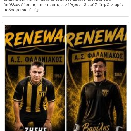
Απόλλων Λάρισας, αποκτώντας τον 19χρονο Θωμά Σαΐτη. Ο νεαρός
ποδοσφαιριστής έχε...