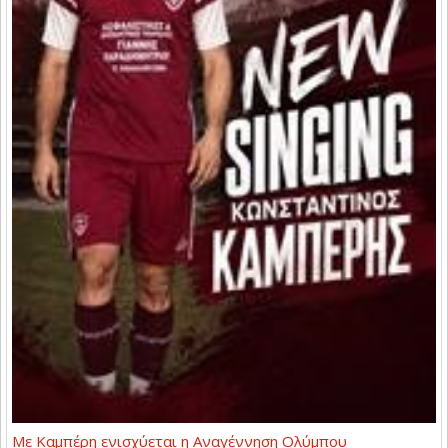
Με Καμπέρη ενισχύεται η Αναγέννηση Ολύμπου