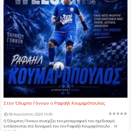
Στον Όλυμπο Γόννων ο Ραφαήλ Κουμαρόπουλος
06 Αυγούστου 2026 13:05
Ο Όλυμπος Γόννων συνεχίζει τον μεταγραφικό του σχεδιασμό,
εντάσσοντας στο δυναμικό του τον Ραφαήλ Κουμαρόπουλο . Η