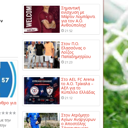
Σημαντική
ενίσχυση με
Μάρτιν Λομπάρντι
ον
για τον Α.Ο.
Ανθούπολης!
21:52
Στον Π.Ο.
Ελασσόνας ο
Λοΐζος
Παπαδημητρίου
21:23
Στο AEL FC Arena
το Α.Ο. Τρίκαλα –
ΑΕΛ για το
Κύπελλο Ελλάδας
21:12
ρθρο για
Στον Ατρόμητο
Αγίων Αναργύρων
με την
ο Αποστόλης
στην
Τάρταμπουκας