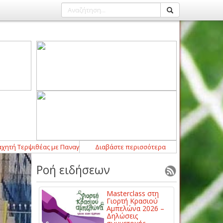
 Τερψιθέας με Παναγιώτη Πέππα
Διαβάστε περισσότερα
22:49
-
Συνεχίζει στον Άγιο Γεώργιο 
Ροή ειδήσεων
Masterclass στη
Γιορτή Κρασιού
Αμπελώνα 2026 –
Δηλώσεις