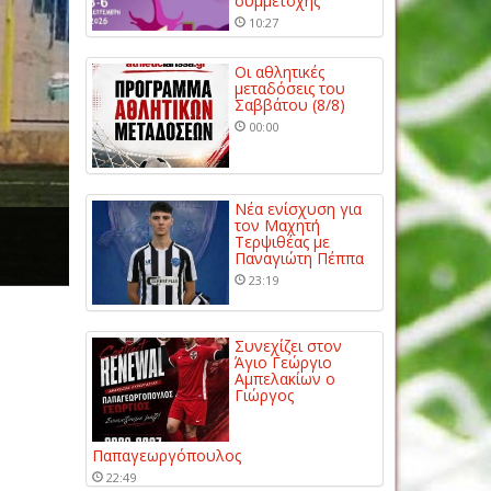
συμμετοχής
10:27
Οι αθλητικές
μεταδόσεις του
Σαββάτου (8/8)
00:00
Νέα ενίσχυση για
τον Μαχητή
Τερψιθέας με
Παναγιώτη Πέππα
23:19
Συνεχίζει στον
Άγιο Γεώργιο
Αμπελακίων ο
Γιώργος
Παπαγεωργόπουλος
22:49