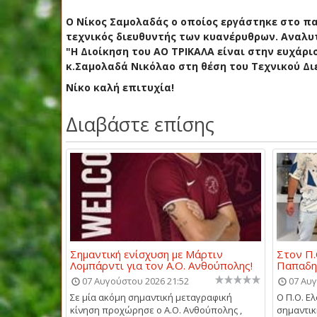
Ο Νίκος Σαμολαδάς ο οποίος εργάστηκε στο παρ
τεχνικός διευθυντής των κυανέρυθρων. Αναλυ
"Η Διοίκηση του ΑΟ ΤΡΙΚΑΛΑ είναι στην ευχάρι
κ.Σαμολαδά Νικόλαο στη θέση του Τεχνικού Δι
Νίκο καλή επιτυχία!
Διαβάστε επίσης
Σημαντική ενίσχυση με Μάρτιν
Στον Π.
Λομπάρντι για τον Α.Ο. Ανθούπολης!
Παπαδη
07 Αυγούστου 2026 21:52
07 Αυγ
Σε μία ακόμη σημαντική μεταγραφική
Ο Π.Ο. Ε
κίνηση προχώρησε ο Α.Ο. Ανθούπολης ,
σημαντι