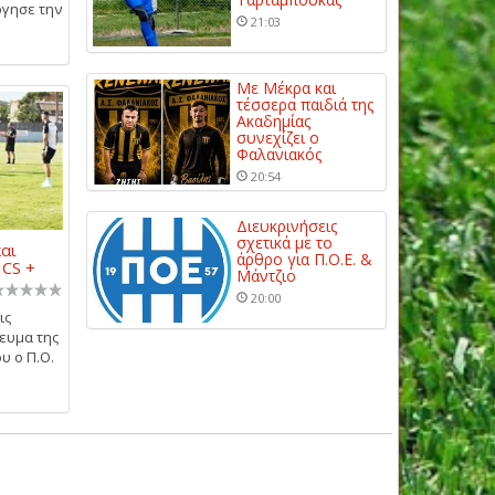
ργησε την
21:03
Με Μέκρα και
τέσσερα παιδιά της
Ακαδημίας
συνεχίζει ο
Φαλανιακός
20:54
Διευκρινήσεις
σχετικά με το
και
άρθρο για Π.Ο.Ε. &
ICS +
Μάντζιο
20:00
ις
ευμα της
υ ο Π.Ο.