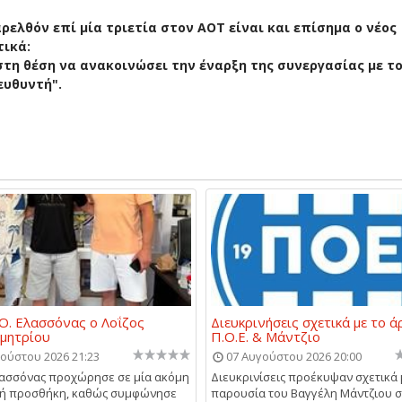
ελθόν επί μία τριετία στον ΑΟΤ είναι και επίσημα ο νέος
τικά:
στη θέση να ανακοινώσει την έναρξη της συνεργασίας με τ
ευθυντή".
Ο. Ελασσόνας ο Λοΐζος
Διευκρινήσεις σχετικά με το ά
μητρίου
Π.Ο.Ε. & Μάντζιο
ούστου 2026 21:23
07 Αυγούστου 2026 20:00
λασσόνας προχώρησε σε μία ακόμη
Διευκρινίσεις προέκυψαν σχετικά 
κή προσθήκη, καθώς συμφώνησε
παρουσία του Βαγγέλη Μάντζιου 