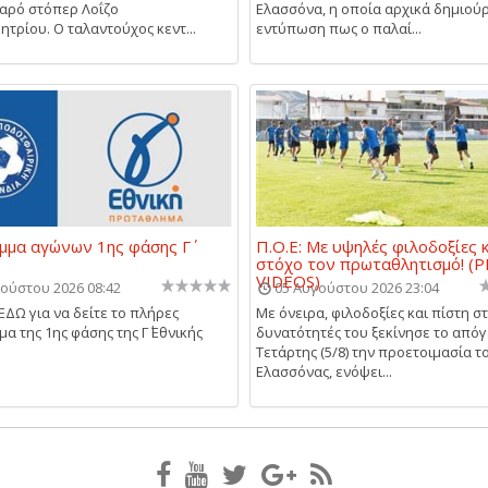
εαρό στόπερ Λοΐζο
Ελασσόνα, η οποία αρχικά δημιού
τρίου. Ο ταλαντούχος κεντ...
εντύπωση πως ο παλαί...
μα αγώνων 1ης φάσης Γ΄
Π.Ο.Ε: Με υψηλές φιλοδοξίες 
στόχο τον πρωταθλητισμό! (P
VIDEOS)
ούστου 2026 08:42
05 Αυγούστου 2026 23:04
ΕΔΩ για να δείτε το πλήρες
Με όνειρα, φιλοδοξίες και πίστη στ
α της 1ης φάσης της Γ΄ Εθνικής
δυνατότητές του ξεκίνησε το απόγ
Τετάρτης (5/8) την προετοιμασία το
Ελασσόνας, ενόψει...