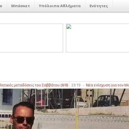
ο
Μπάσκετ
Υπόλοιπα Αθλήματα
Ενότητες
ς μεταδόσεις του Σαββάτου (8/8)
23:19
-
Νέα ενίσχυση για τον Μαχητή