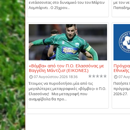
εντάσσοντας στο δυναμικό του τον Μάρτιν
με τον ν
Λομπάρντι . Ο 25χρον...
Παπαδημη
«Βόμβα» από τον Π.Ο. Ελασσόνας με
Πρόγραμ
Βαγγέλη Μάντζιο! (ΕΙΚΟΝΕΣ)
Εθνικής
07 Αυγούστου 2026 18:36
07 Αυγ
Έτοιμος να πυροδοτήσει μία από τις
Πατήστε 
μεγαλύτερες μεταγραφικές «βόμβες» ο Π.Ο.
πρόγραμμ
Ελασσόνας! Μια μεταγραφή που
2026-27.
αναμφίβολα θα προ...