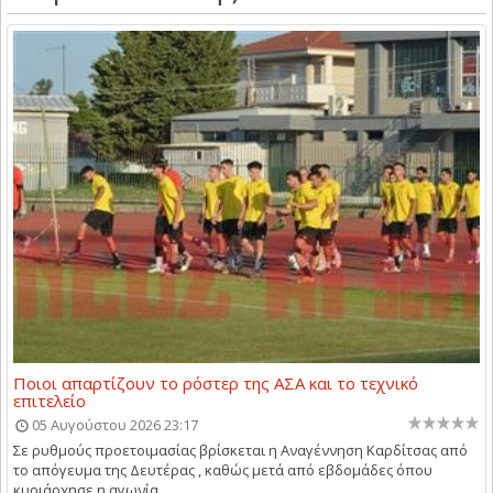
Ποιοι απαρτίζουν το ρόστερ της ΑΣΑ και το τεχνικό
επιτελείο
05 Αυγούστου 2026 23:17
Σε ρυθμούς προετοιμασίας βρίσκεται η Αναγέννηση Καρδίτσας από
το απόγευμα της Δευτέρας , καθώς μετά από εβδομάδες όπου
κυριάρχησε η αγωνία...