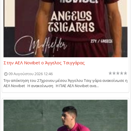
Στην ΑΕΛ Novibet ο Άγγελος Τσιγγάρας
09 Αυγούστου 2026 12:46
Την απόκτηση του 27χρονου μέσου Άγγελου Τσιγ γάρα ανακοίνωσε η
ΑΕΛ Novibet Η ανακοίνωση Η ΠΑΕ ΑΕΛ Novibet ανα...