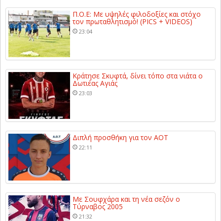
Π.Ο.Ε: Με υψηλές φιλοδοξίες και στόχο
τον πρωταθλητισμό! (PICS + VIDEOS)
23:04
Κράτησε Σκυφτά, δίνει τόπο στα νιάτα ο
Δωτιέας Αγιάς
23:03
Διπλή προσθήκη για τον ΑΟΤ
22:11
Με Σουφχάρα και τη νέα σεζόν ο
Τύρναβος 2005
21:32