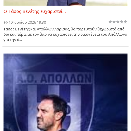
O Τάσος Βενέτης ευχαριστεί…
10 Ιουλίου 2026 19:30
Τάσος Βενέτης και Απόλλων Λάρισας, θα πορευτούν ξεχωριστά από
δω και πέρα, με τον ίδιο να ευχαριστεί την οικογένεια του Απόλλωνα
για την ά...