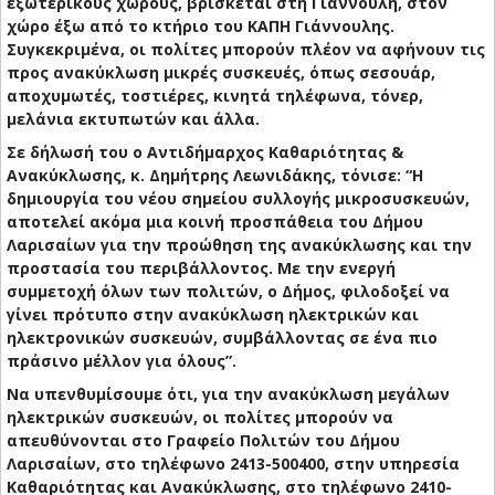
εξωτερικούς χώρους, βρίσκεται στη Γιάννουλη, στον
χώρο έξω από το κτήριο του ΚΑΠΗ Γιάννουλης.
Συγκεκριμένα, οι πολίτες μπορούν πλέον να αφήνουν τις
προς ανακύκλωση μικρές συσκευές, όπως σεσουάρ,
αποχυμωτές, τοστιέρες, κινητά τηλέφωνα, τόνερ,
μελάνια εκτυπωτών και άλλα.
Σε δήλωσή του ο Αντιδήμαρχος Καθαριότητας &
Ανακύκλωσης, κ. Δημήτρης Λεωνιδάκης, τόνισε: “Η
δημιουργία του νέου σημείου συλλογής μικροσυσκευών,
αποτελεί ακόμα μια κοινή προσπάθεια του Δήμου
Λαρισαίων για την προώθηση της ανακύκλωσης και την
προστασία του περιβάλλοντος. Με την ενεργή
συμμετοχή όλων των πολιτών, ο Δήμος, φιλοδοξεί να
γίνει πρότυπο στην ανακύκλωση ηλεκτρικών και
ηλεκτρονικών συσκευών, συμβάλλοντας σε ένα πιο
πράσινο μέλλον για όλους”.
Να υπενθυμίσουμε ότι, για την ανακύκλωση μεγάλων
ηλεκτρικών συσκευών, οι πολίτες μπορούν να
απευθύνονται στο Γραφείο Πολιτών του Δήμου
Λαρισαίων, στο τηλέφωνο 2413-500400, στην υπηρεσία
Καθαριότητας και Ανακύκλωσης, στο τηλέφωνο 2410-