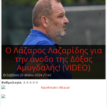
O Λάζαρος Λαζαρίδης για
την άνοδο της Δόξας
Αμυγδαλής! (VIDEO)
Σάββατο 25 Μαΐου 2024 21:42
Βαθμολογία