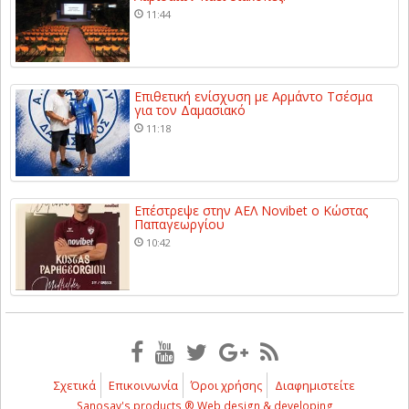
11:44
Επιθετική ενίσχυση με Αρμάντο Τσέσμα
για τον Δαμασιακό
11:18
Επέστρεψε στην ΑΕΛ Novibet ο Κώστας
Παπαγεωργίου
10:42
Σχετικά
Επικοινωνία
Όροι χρήσης
Διαφημιστείτε
Sanosay's products ® Web design & developing