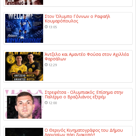
Στον Όλυμπο Γόννων ο Ραφαήλ
Κουμαρόπουλος
13:05
Άντζελο και Αμαντέο Φούσα στον Αχιλλέα
Φαρσάλων
12:29
Στρεφέτσα - Ολυμπιακός: Επίσημα στην
Παλέρμο ο Βραζιλιάνος εξτρέμ
12:00
Ο Θερινός Κινηματογράφος του Δήμου
Λαρισαίων πάει διακοπές!