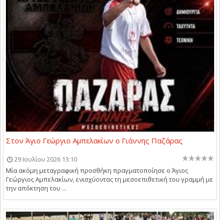
Στον Άγιο Γεώργιο Αμπελακίων ο Γιάννης Παζάρας
29 Ιουλίου 2026 13:10
Μία ακόμη μεταγραφική προσθήκη πραγματοποίησε ο Άγιος
Γεώργιος Αμπελακίων, ενισχύοντας τη μεσοεπιθετική του γραμμή με
την απόκτηση του ...