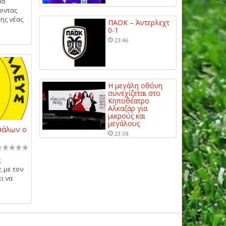
μα
οντας
της νέας
ΠΑΟΚ – Άντερλεχτ
0-1
23:46
Η μεγάλη οθόνη
συνεχίζεται στο
Κηποθέατρο
Αλκαζάρ για
μικρούς και
μεγάλους
σάλων ο
23:38
ς
 με τον
ι να