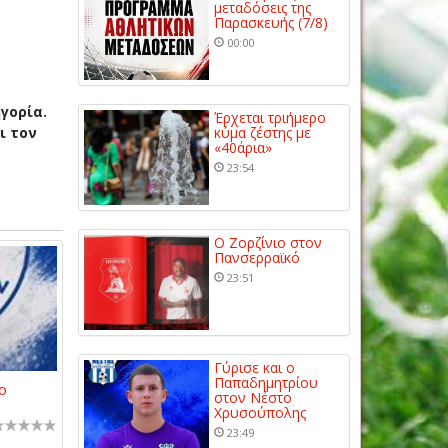
μεταδόσεις της
Παρασκευής (7/8)
00:00
γορία.
Έρχεται τριήμερο
ι τον
κύμα ζέστης με
«40άρια»
23:54
Ο Ζορζίνιο στον
Πανσερραϊκό
23:51
Γύρισε και ο
Παπαδημητρίου
ο
στον Νέστο
Χρυσούπολης
23:49