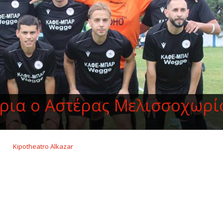
ρια ο Αστέρας Μελισσοχωρί