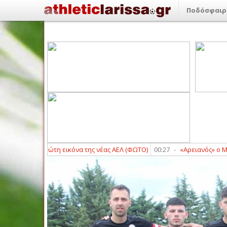
Ποδόσφαιρ
πενήσι: Πρώτη εικόνα της νέας ΑΕΛ (ΦΩΤΟ)
00:27
-
«Αρειανός» ο Μοκόκα