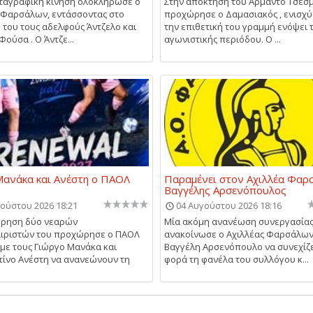
ταγραφική κίνηση ολοκλήρωσε ο
Στην απόκτηση του Αρμάντο Τσέσ
 Φαρσάλων, εντάσσοντας στο
προχώρησε ο Δαμασιακός , ενισχύ
 του τους αδελφούς Άντζελο και
την επιθετική του γραμμή ενόψει 
ούσα . Ο Άντζε...
αγωνιστικής περιόδου. Ο ...
ανάκα και Ανέστη ο ΠΑΟΛ
Παραμένει στον Αχιλλέα Φαρ
Βαγγέλης Αρσενόπουλος
ούστου 2026 18:21
04 Αυγούστου 2026 18:16
ήρηση δύο νεαρών
Μία ακόμη ανανέωση συνεργασία
ιριστών του προχώρησε ο ΠΑΟΛ
ανακοίνωσε ο Αχιλλέας Φαρσάλων,
με τους Γιώργο Μανάκα και
Βαγγέλη Αρσενόπουλο να συνεχίζε
ίνο Ανέστη να ανανεώνουν τη
φορά τη φανέλα του συλλόγου κ...