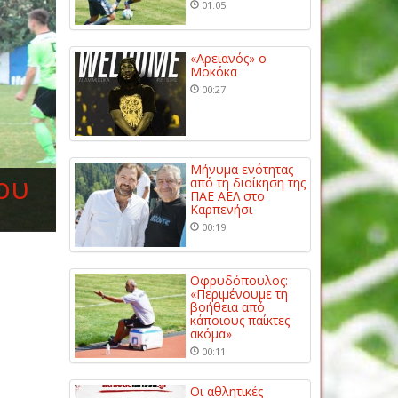
01:05
«Αρειανός» ο
Μοκόκα
00:27
Μήνυμα ενότητας
ου
από τη διοίκηση της
ΠΑΕ ΑΕΛ στο
Καρπενήσι
00:19
Οφρυδόπουλος:
«Περιμένουμε τη
βοήθεια από
κάποιους παίκτες
ακόμα»
00:11
Οι αθλητικές