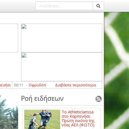
00:11
-
Οφρυδόπουλος: «Περιμένουμε τη βοήθεια από κάποιους παίκτ
Διαβάστε περισσότερα
Ροή ειδήσεων
Το Athleticlarissa
στο Καρπενήσι:
Πρώτη εικόνα της
νέας ΑΕΛ (ΦΩΤΟ)