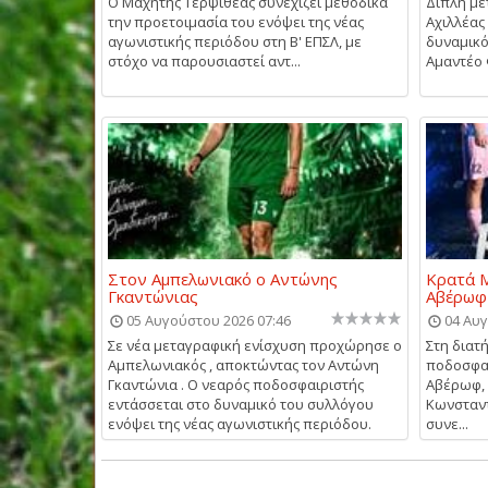
Ο Μαχητής Τερψιθέας συνεχίζει μεθοδικά
Διπλή με
την προετοιμασία του ενόψει της νέας
Αχιλλέας
αγωνιστικής περιόδου στη Β' ΕΠΣΛ, με
δυναμικό
στόχο να παρουσιαστεί αντ...
Αμαντέο Φ
Στον Αμπελωνιακό ο Αντώνης
Κρατά Μ
Γκαντώνιας
Αβέρωφ
05 Αυγούστου 2026 07:46
04 Αυγ
Σε νέα μεταγραφική ενίσχυση προχώρησε ο
Στη διατ
Αμπελωνιακός , αποκτώντας τον Αντώνη
ποδοσφα
Γκαντώνια . Ο νεαρός ποδοσφαιριστής
Αβέρωφ, 
εντάσσεται στο δυναμικό του συλλόγου
Κωνσταντ
ενόψει της νέας αγωνιστικής περιόδου.
συνε...