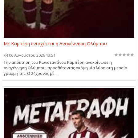
Με Καμπέρη ενισχύεται η Αναγέννηση Ολύμπου
06 Αυγούστου 2026 13:51
Την απόκτηση του Κωνσταντίνου Καμπέρη ανακοίνωσε η
Αναγέννηση Ολύμπου, προσθέτοντας ακόμη μία λύση στη μεσαία
γραμμή της. Ο 24χρονος μέ...