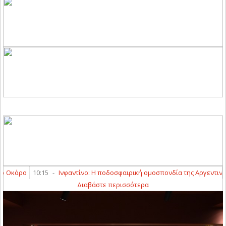
:15
-
Ινφαντίνο: Η ποδοσφαιρική ομοσπονδία της Αργεντινής στηρίζει το
Διαβάστε περισσότερα