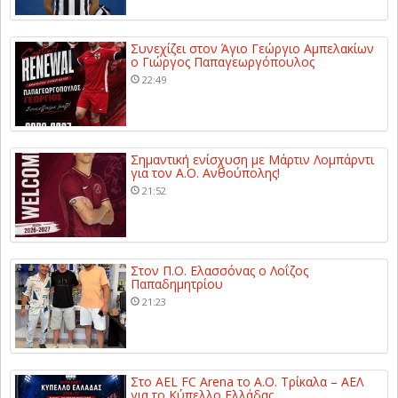
Συνεχίζει στον Άγιο Γεώργιο Αμπελακίων
ο Γιώργος Παπαγεωργόπουλος
22:49
Σημαντική ενίσχυση με Μάρτιν Λομπάρντι
για τον Α.Ο. Ανθούπολης!
21:52
Στον Π.Ο. Ελασσόνας ο Λοΐζος
Παπαδημητρίου
21:23
Στο AEL FC Arena το Α.Ο. Τρίκαλα – ΑΕΛ
για το Κύπελλο Ελλάδας