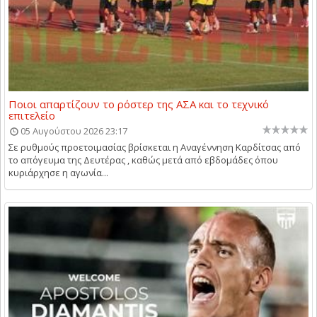
Ποιοι απαρτίζουν το ρόστερ της ΑΣΑ και το τεχνικό
επιτελείο
05 Αυγούστου 2026 23:17
Σε ρυθμούς προετοιμασίας βρίσκεται η Αναγέννηση Καρδίτσας από
το απόγευμα της Δευτέρας , καθώς μετά από εβδομάδες όπου
κυριάρχησε η αγωνία...