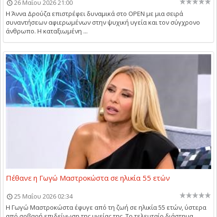
26 Μαΐου 2026 21:00
Η Άννα Δρούζα επιστρέφει δυναμικά στο OPEN με μια σειρά
συναντήσεων αφιερωμένων στην ψυχική υγεία και τον σύγχρονο
άνθρωπο. Η καταξιωμένη ...
Πέθανε η Γωγώ Μαστροκώστα σε ηλικία 55 ετών
25 Μαΐου 2026 02:34
Η Γωγώ Μαστροκώστα έφυγε από τη ζωή σε ηλικία 55 ετών, ύστερα
από σοβαρή επιδείνωση της υγείας της. Το τελευταίο διάστημα