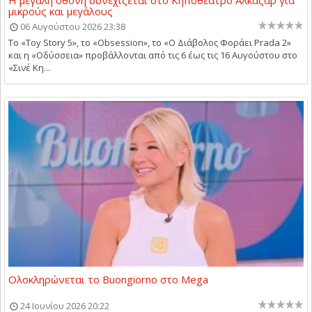
Η μεγάλη οθόνη συνεχίζεται στο Κηποθέατρο Αλκαζάρ για
μικρούς και μεγάλους
06 Αυγούστου 2026 23:38
Το «Toy Story 5», το «Obsession», το «Ο Διάβολος Φοράει Prada 2»
και η «Οδύσσεια» προβάλλονται από τις 6 έως τις 16 Αυγούστου στο
«Σινέ Κη...
Ολοκληρώνεται το Buongiorno στο Mega
24 Ιουνίου 2026 20:22