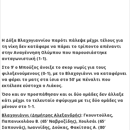
Η Δόξα Βλαχογιαννίου παρότι πάλεψε μέχρι τέλους για
τη νίκη δεν κατάφερε να πάρει το τρίποντο απέναντι
στην Αναγέννηση Ολύμπου που παρουσιάστηκε
ανταγωνιστική (1-1).
Στο 9’ ο Μπούζος άνοιξε το σκορ νωρίς για τους
φιλοξενούμενους (0-1), με το Βλαχογιάννι να καταφέρνει
να φέρει το ματς στα ίσια στο 50’ με πέναλτι που
εκτέλεσε εύστοχα ο Λιάκος.
Όσο και αν προσπάθησαν και οι δύο ομάδες δεν άλλαξε
κάτι μέχρι το τελευταίο σφύριγμα με τις δύο ομάδες να
μένουν στο 1-1.
Βλαχογιάννι (Δημήτρης Αλεξανδρής)
: Γκουντούλας,
Παπανικολάου Β. (65′ Ναβροζίδης), Χουλσάι (65′
Σαπουνάς), Ιωαννίδης, Δούκας, Φακίτσας Α. (80′