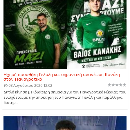
Ηχηρή προσθήκη Γελάλη και σημαντική ανανέωση Κανάκη
στον Παναγροτικό
08 Αυγούστου 2026 12:02
Διπλή κίνηση με ιδιαίτερη σημασία για τον Παναγροτικό Νίκαιας, που
ενισχύεται με την απόκτηση του Παναγιώτη Γελάλη και παράλληλα
διατηρ...