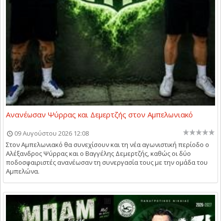
Ανανέωσαν Ψύρρας και Δεμερτζής στον Αμπελωνιακό
09 Αυγούστου 2026 12:08
Στον Αμπελωνιακό θα συνεχίσουν και τη νέα αγωνιστική περίοδο ο
Αλέξανδρος Ψύρρας και ο Βαγγέλης Δεμερτζής, καθώς οι δύο
ποδοσφαιριστές ανανέωσαν τη συνεργασία τους με την ομάδα του
Αμπελώνα.