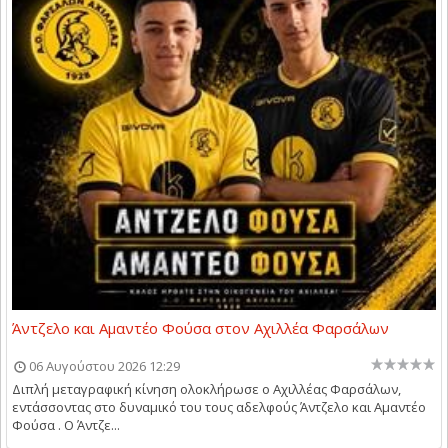
Άντζελο και Αμαντέο Φούσα στον Αχιλλέα Φαρσάλων
06 Αυγούστου 2026 12:29
Διπλή μεταγραφική κίνηση ολοκλήρωσε ο Αχιλλέας Φαρσάλων,
εντάσσοντας στο δυναμικό του τους αδελφούς Άντζελο και Αμαντέο
Φούσα . Ο Άντζε...