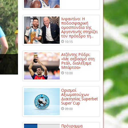
Ινφαντίνο: Η
ποδοσφαιρική
ομοσπονδία της
Αργεντινής στηρίζει
τον πρόεδρο τη...
10:15
Ατζέντης Ρόδρι:
«Με σεβασμό στη
Ρεάλ, διαλέξαμε
Μπάρτσα»
10:00
Ορισμοί
Αξιωματούχων
Διαιτησίας Superbet
Super Cup
09:00
Πρόγραμμα