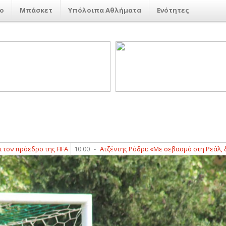
ο
Μπάσκετ
Υπόλοιπα Αθλήματα
Ενότητες
ρόεδρο της FIFA
10:00
-
Ατζέντης Ρόδρι: «Με σεβασμό στη Ρεάλ, διαλέ