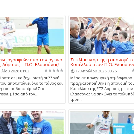
 φωτογραφιών από τον αγώνα
Σε κλίμα γιορτής η απονομή τ
 Λάρισας – Π.Ο. Ελασσόνας!
Κυπέλλου στον Π.Ο. Ελασσόν
ιλίου 2026 01:03
17 Απριλίου 2026 00:26
σατε σε μια ξεχωριστή συλλογή
Μέσα σε πανηγυρική ατμόσφαιρα
που αποτυπώνει όλο το πάθος και
πραγματοποιήθηκε η απονομή το
η του ποδοσφαίρου! Στο
Κυπέλλου της ΕΠΣ Λάρισας, με τον 
arissa, μέσα από τον...
Ελασσόνας να σηκώνει το πολυπό
τρόπ...