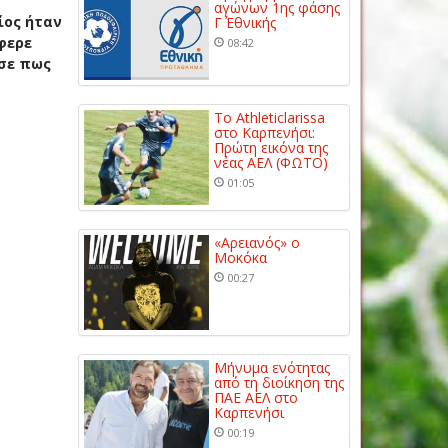
αγώνων 1ης φάσης
ίος ήταν
Γ΄ Εθνικής
φερε
08:42
ισε πως
Το Athleticlarissa
στο Καρπενήσι:
Πρώτη εικόνα της
νέας ΑΕΛ (ΦΩΤΟ)
01:05
«Αρειανός» ο
Μοκόκα
00:27
Μήνυμα ενότητας
από τη διοίκηση της
ΠΑΕ ΑΕΛ στο
Καρπενήσι
00:19