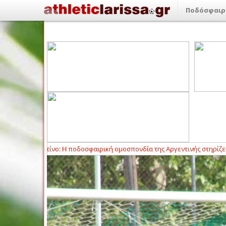
Ποδόσφαιρ
-
Ινφαντίνο: Η ποδοσφαιρική ομοσπονδία της Αργεντινής στηρίζει τον π