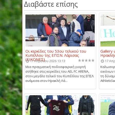
Διαβάστε επίσης
Οι κερκίδες του 53ου τελικού του
Gallery
Κυπέλλου της ΕΠΣΝ. Λάρισας
Ηρακλής
(ΕΙΚΟΝΕΣ)
17 Απριλίου 2026 13:13
17 Απρ
Μια πραγματική ποδοσφαιρική γιορτή
Καλωσορί
στήθηκε στις κερκίδες του AEL FC ARENA,
εικόνων 
στον μεγάλο τελικό του Κυπέλλου της ΕΠΣΛ
τη δύναμ
ανάμεσα στον Ηρακλή Λά...
Athleticl