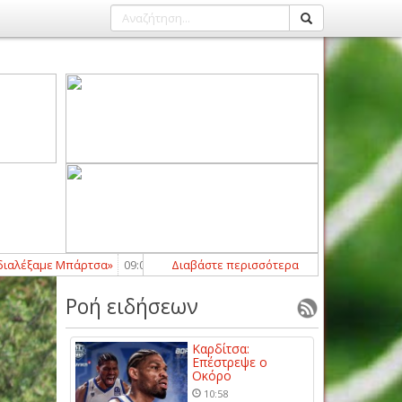
ξαμε Μπάρτσα»
09:00
-
Ορισμοί Αξιωματούχων Διαιτησίας Superbet Sup
Διαβάστε περισσότερα
Ροή ειδήσεων
Καρδίτσα:
Επέστρεψε ο
Οκόρο
10:58