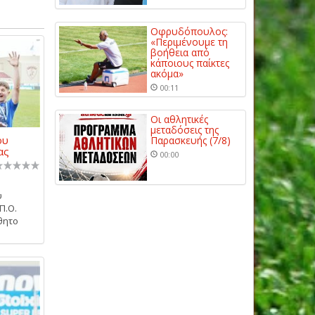
Οφρυδόπουλος:
«Περιμένουμε τη
βοήθεια από
κάποιους παίκτες
ακόμα»
00:11
Οι αθλητικές
μεταδόσεις της
ου
Παρασκευής (7/8)
ας
00:00
υ
Π.Ο.
θητο