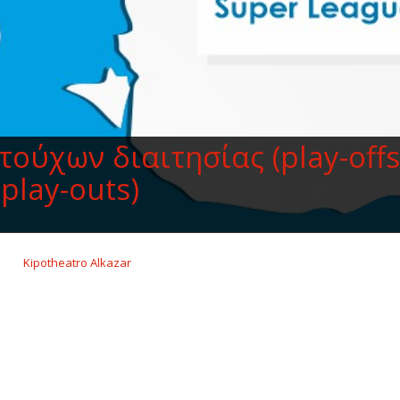
τούχων διαιτησίας (play-offs
play-outs)