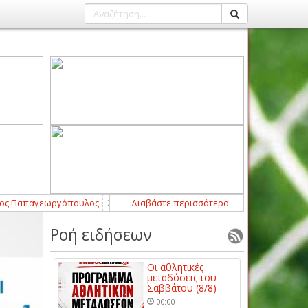
Παπαγεωργόπουλος
21:52
-
Σημαντική ενίσχυση με Μάρτιν Λομπάρντι για
Διαβάστε περισσότερα
Ροή ειδήσεων
Οι αθλητικές
μεταδόσεις του
Σαββάτου (8/8)
00:00