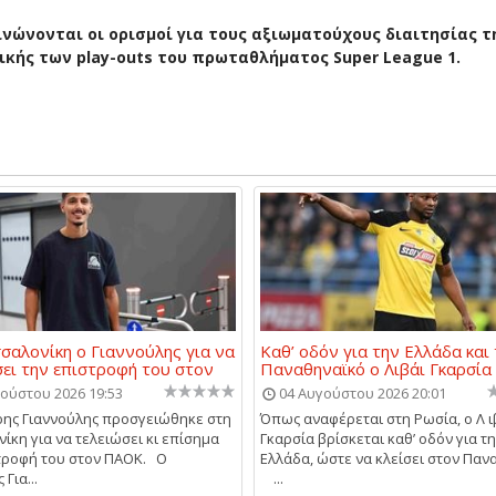
νώνονται οι ορισμοί για τους αξιωματούχους διαιτησίας τ
τικής των play-outs του πρωταθλήματος Super League 1.
σαλονίκη ο Γιαννούλης για να
Καθ’ οδόν για την Ελλάδα και
ει την επιστροφή του στον
Παναθηναϊκό ο Λιβάι Γκαρσία
ούστου 2026 19:53
04 Αυγούστου 2026 20:01
ης Γιαννούλης προσγειώθηκε στη
Όπως αναφέρεται στη Ρωσία, ο Λ ι
ίκη για να τελειώσει κι επίσημα
Γκαρσία βρίσκεται καθ’ οδόν για τ
τροφή του στον ΠΑΟΚ. Ο
Ελλάδα, ώστε να κλείσει στον Παν
Για...
...