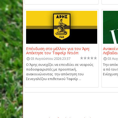
Επένδυση στο μέλλον για τον Άρη:
Ανακοίν
Απέκτησε τον Ταφσίρ Ντιόπ
Λεβαδει
03 Αυγούστου 2026 23:37
03 Αυγ
Ο Άρης συνεχίζει να επενδύει σε νεαρούς
Την απόκ
ποδοσφαιριστές με προοπτική,
α πό τον
ανακοινώνοντας την απόκτηση του
Ενίσχυση 
Σενεγαλέζου επιθετικού Ταφσίρ ...