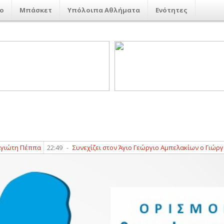
ο
Μπάσκετ
Υπόλοιπα Αθλήματα
Ενότητες
η Πέππα
22:49
-
Συνεχίζει στον Άγιο Γεώργιο Αμπελακίων ο Γιώργος 