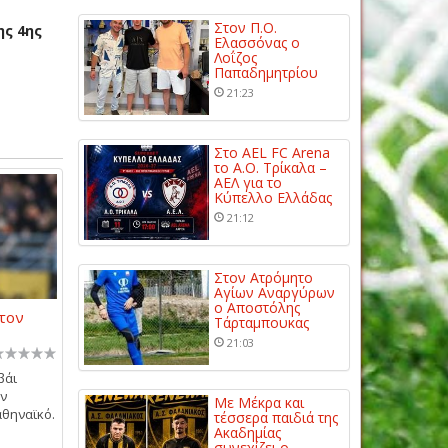
Στον Π.Ο.
ης 4ης
Ελασσόνας ο
Λοΐζος
Παπαδημητρίου
21:23
Στο AEL FC Arena
το Α.Ο. Τρίκαλα –
ΑΕΛ για το
Κύπελλο Ελλάδας
21:12
Στον Ατρόμητο
Αγίων Αναργύρων
ο Αποστόλης
 τον
Τάρταμπουκας
21:03
βάι
ην
Με Μέκρα και
αθηναϊκό.
τέσσερα παιδιά της
Ακαδημίας
συνεχίζει ο