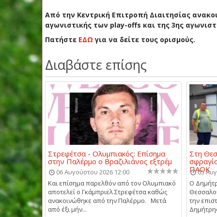
Από την Κεντρική Επιτροπή Διαιτησίας ανακοι
αγωνιστικής των play-offs και της 3ης αγωνισ
Πατήστε
ΕΔΩ
για να δείτε τους ορισμούς.
Διαβάστε επίσης
Στρεφέτσα - Ολυμπιακός: Επίσημα
Στη Θεσ
στην Παλέρμο ο Βραζιλιάνος εξτρέμ
σφραγίσ
ΠΑΟΚ
06 Αυγούστου 2026 12:00
05 Αυγ
Και επίσημα παρελθόν από τον Ολυμπιακό
Ο Δημήτρ
αποτελεί ο Γκάμπριελ Στρεφέτσα καθώς
Θεσσαλον
ανακοινώθηκε από την Παλέρμο. Μετά
την επισ
από έξι μήν...
Δημήτρης 