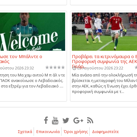
ωσε τον Μπάλντε ο
Προβάρει τα κιτρινόμαυρα ο Β
ακός
Προφορική συμφωνία της ΑΕΚ
Γκιόρ...
ούστου 2026 23:32
03 Αυγούστου 2026 23:22
τηση του Μα χαμ αντού Μ π άλ ν τε
Μία ανάσα από την ολοκλήρωσή τ
 ΠΑΟΚ ανακοίνωσε ο Λεβαδειακός.
βρίσκεται η μεταγραφή του Μίλαν Β
στα εξτρέμ για τον Λεβαδειακό ....
στην ΑΕΚ, καθώς η Ένωση έχει έρθ
προφορική συμφωνία με τ...
Σχετικά
Επικοινωνία
Όροι χρήσης
Διαφημιστείτε