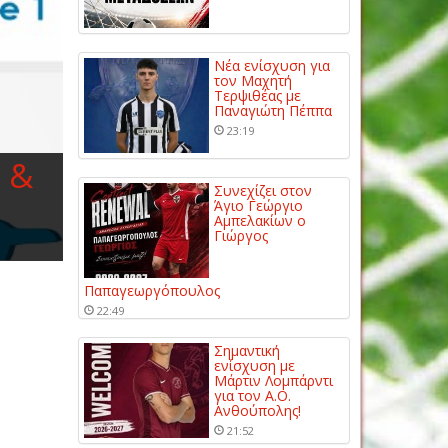
Νέα ενίσχυση για
τον Μαχητή
Τερψιθέας με
Παναγιώτη Πέππα
23:19
 &
Συνεχίζει στον
Άγιο Γεώργιο
Αμπελακίων ο
Γιώργος
Παπαγεωργόπουλος
22:49
Σημαντική
ενίσχυση με
Μάρτιν Λομπάρντι
για τον Α.Ο.
Ανθούπολης!
21:52