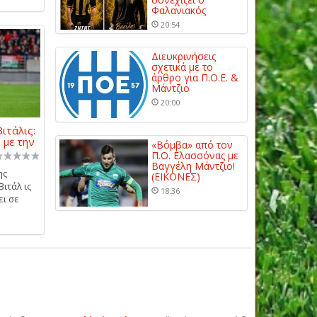
Φαλανιακός
20:54
Διευκρινήσεις
σχετικά με το
άρθρο για Π.Ο.Ε. &
Μάντζιο
20:00
ιτάλις:
 με την
«Βόμβα» από τον
Π.Ο. Ελασσόνας με
Βαγγέλη Μάντζιο!
ης
(ΕΙΚΟΝΕΣ)
ιτάλ ις
18:36
ει σε