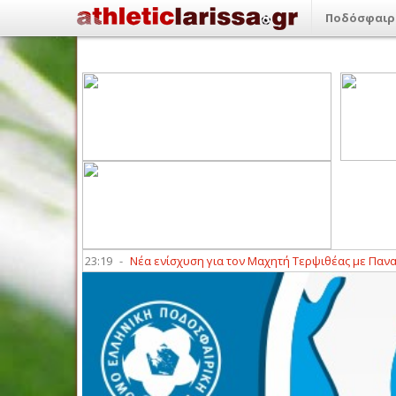
Ποδόσφαιρ
ου (8/8)
23:19
-
Νέα ενίσχυση για τον Μαχητή Τερψιθέας με Παναγιώτ