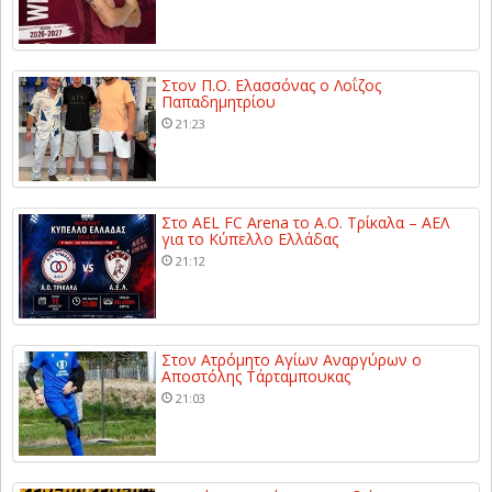
Στον Π.Ο. Ελασσόνας ο Λοΐζος
Παπαδημητρίου
21:23
Στο AEL FC Arena το Α.Ο. Τρίκαλα – ΑΕΛ
για το Κύπελλο Ελλάδας
21:12
Στον Ατρόμητο Αγίων Αναργύρων ο
Αποστόλης Τάρταμπουκας
21:03