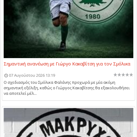
Σημαντική ανανέωση με Γιώργο Κακαβίτση για τον Σμόλικα
07 Αυγούστου 2026 13:19
Ο σχεδιασμός του Σμόλικα Φαλάνης προχωρά με μία ακόμη
σημαντική εξέλιξη, καθώς ο Γιώργος Κακαβίτσης θα εξακολουθήσει
να αποτελεί μέλ...