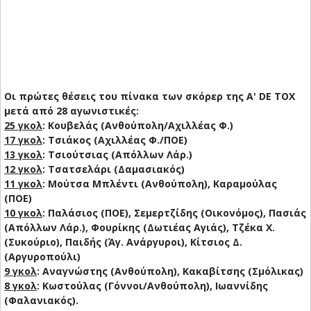
Oι πρώτες θέσεις του πίνακα των σκόρερ της A' DE TOX
μετά από 28 αγωνιστικές:
25 γκολ
: Κουβελάς (Ανθούπολη/Αχιλλέας Φ.)
17 γκολ
: Τσιάκος (Αχιλλέας Φ./ΠΟΕ)
13 γκολ
: Τσιούτσιας (Απόλλων Λάρ.)
12 γκολ
: Τσατσελάρι (Δαμασιακός)
11 γκολ
: Μούτσα Μπλέντι (Ανθούπολη), Καραμούλας
(ΠΟΕ)
10 γκολ
: Παλάσιος (ΠΟΕ), Σεμερτζίδης (Οικονόμος), Πασιάς
(Απόλλων Λάρ.), Φουρίκης (Δωτιέας Αγιάς), Τζέκα Χ.
(Συκούριο), Παιδής (Άγ. Ανάργυροι), Κίτσιος Δ.
(Αργυροπούλι)
9 γκολ
: Αναγνώστης (Ανθούπολη), Κακαβίτσης (Σμόλικας)
8 γκολ
: Κωστούλας (Γόννοι/Ανθούπολη), Ιωαννίδης
(Φαλανιακός).