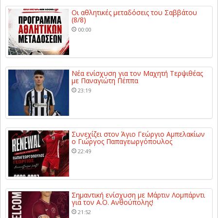
Οι αθλητικές μεταδόσεις του Σαββάτου
(8/8)
00:00
Νέα ενίσχυση για τον Μαχητή Τερψιθέας
με Παναγιώτη Πέππα
23:19
Συνεχίζει στον Άγιο Γεώργιο Αμπελακίων
ο Γιώργος Παπαγεωργόπουλος
22:49
Σημαντική ενίσχυση με Μάρτιν Λομπάρντι
για τον Α.Ο. Ανθούπολης!
21:52