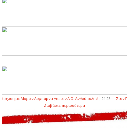
υση με Μάρτιν Λομπάρντι για τον Α.Ο. Ανθούπολης!
21:23
-
Στον Π.Ο. 
Διαβάστε περισσότερα