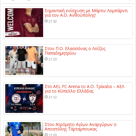
Σημαντική ενίσχυση με Μάρτιν Λομπάρντι
για τον Α.Ο. Ανθούπολης!
21:52
Στον Π.Ο. Ελασσόνας ο Λοΐζος
Παπαδημητρίου
21:23
Στο AEL FC Arena το Α.Ο. Τρίκαλα – ΑΕΛ
για το Κύπελλο Ελλάδας
21:12
Στον Ατρόμητο Αγίων Αναργύρων ο
Αποστόλης Τάρταμπουκας
21:03