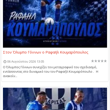
Στον Όλυμπο Γόννων ο Ραφαήλ Κουμαρόπουλος
06 Αυγούστου 2026 13:05
Ο Όλυμπος Γόννων συνεχίζει τον μεταγραφικό του σχεδιασμό,
εντάσσοντας στο δυναμικό του τον Ραφαήλ Κουμαρόπουλο . Η
ανακοίν...