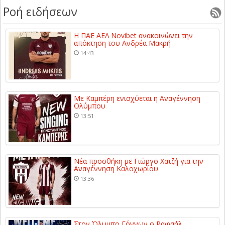
Ροή ειδήσεων
Η ΠΑΕ ΑΕΛ Novibet ανακοινώνει την
απόκτηση του Ανδρέα Μακρή
14:43
Με Καμπέρη ενισχύεται η Αναγέννηση
Ολύμπου
13:51
Νέα προσθήκη με Γιώργο Χατζή για την
Αναγέννηση Καλοχωρίου
13:36
Στον Όλυμπο Γόννων ο Ραφαήλ