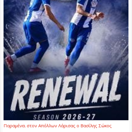
Παραμένει στον Απόλλων Λάρισας ο Βασίλης Σώκος