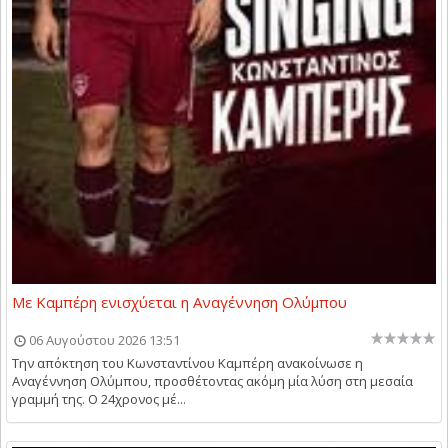
Με Καμπέρη ενισχύεται η Αναγέννηση Ολύμπου
06 Αυγούστου 2026 13:51
Την απόκτηση του Κωνσταντίνου Καμπέρη ανακοίνωσε η
Αναγέννηση Ολύμπου, προσθέτοντας ακόμη μία λύση στη μεσαία
γραμμή της. Ο 24χρονος μέ...