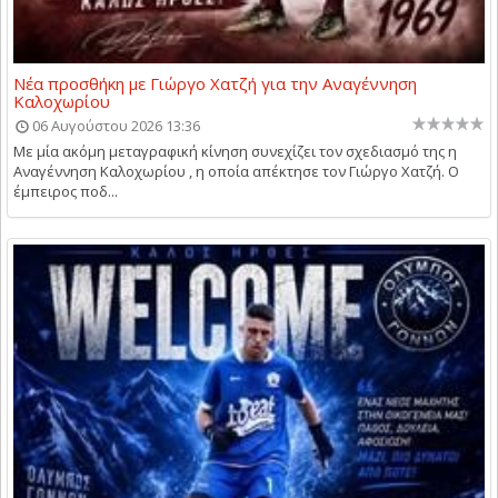
Νέα προσθήκη με Γιώργο Χατζή για την Αναγέννηση
Καλοχωρίου
06 Αυγούστου 2026 13:36
Με μία ακόμη μεταγραφική κίνηση συνεχίζει τον σχεδιασμό της η
Αναγέννηση Καλοχωρίου , η οποία απέκτησε τον Γιώργο Χατζή. Ο
έμπειρος ποδ...