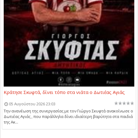
Κράτησε Σκυφτά, δίνει τόπο στα νιάτα ο Δωτιέας Αγιάς
05 Αυγούστου 2026 23:03
Την ανανέωση της συνεργασίας με τον Γιώργο Σκυφτά ανακοίνωσε ο
Δωτιέας Αγιάς , που παράλληλα δίνει ιδιαίτερη βαρύτητα στα παιδιά
της Ακ...