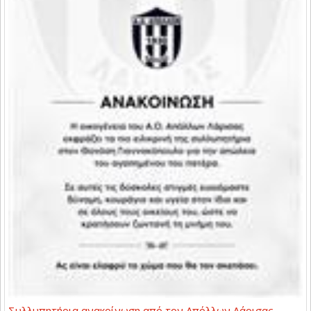
Συλλυπητήρια ανακοίνωση από τον Απόλλων Λάρισας