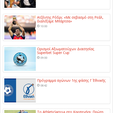
Ατζέντης Ρόδρι: «Με σεβασμό στη Ρεάλ,
διαλέξαμε Μπάρτσα»
10:00
Ορισμοί Αξιωματούχων Διαιτησίας
Superbet Super Cup
09:00
Πρόγραμμα αγώνων 1ης φάσης Γ΄ Εθνικής
08:42
Το Athleticlarissa στο Καρπενήσι: Πρώτη