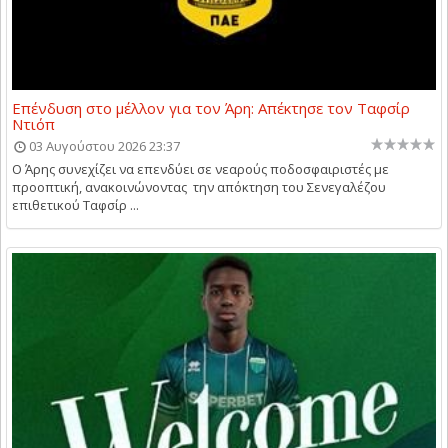
Επένδυση στο μέλλον για τον Άρη: Απέκτησε τον Ταφσίρ
Ντιόπ
03 Αυγούστου 2026 23:37
Ο Άρης συνεχίζει να επενδύει σε νεαρούς ποδοσφαιριστές με
προοπτική, ανακοινώνοντας την απόκτηση του Σενεγαλέζου
επιθετικού Ταφσίρ ...