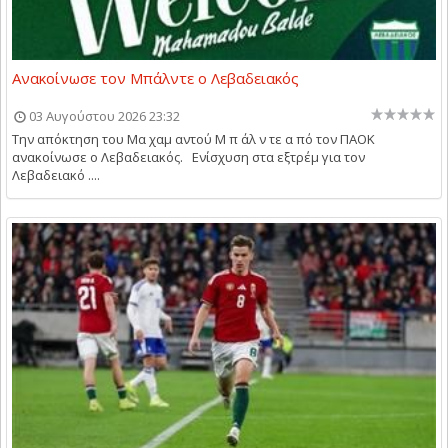
Ανακοίνωσε τον Μπάλντε ο Λεβαδειακός
03 Αυγούστου 2026 23:32
Την απόκτηση του Μα χαμ αντού Μ π άλ ν τε α πό τον ΠΑΟΚ
ανακοίνωσε ο Λεβαδειακός. Ενίσχυση στα εξτρέμ για τον
Λεβαδειακό ....