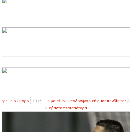
ρεψε ο Οκόρο
10:15
-
Ινφαντίνο: Η ποδοσφαιρική ομοσπονδία της Αργεν
Διαβάστε περισσότερα