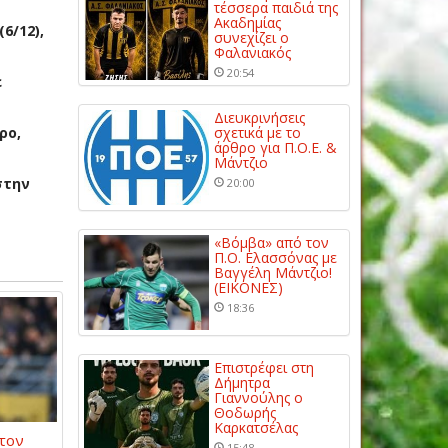
τέσσερα παιδιά της
Ακαδημίας
6/12),
συνεχίζει ο
Φαλανιακός
20:54
ε
Διευκρινήσεις
ρο,
σχετικά με το
άρθρο για Π.Ο.Ε. &
Μάντζιο
στην
20:00
«Βόμβα» από τον
Π.Ο. Ελασσόνας με
Βαγγέλη Μάντζιο!
(ΕΙΚΟΝΕΣ)
18:36
Επιστρέφει στη
Δήμητρα
Γιαννούλης ο
Θοδωρής
Καρκατσέλας
 τον
15:48