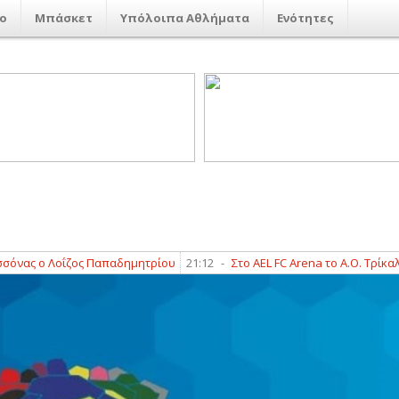
ο
Μπάσκετ
Υπόλοιπα Αθλήματα
Ενότητες
ς ο Λοΐζος Παπαδημητρίου
21:12
-
Στο AEL FC Arena το Α.Ο. Τρίκαλα – Α