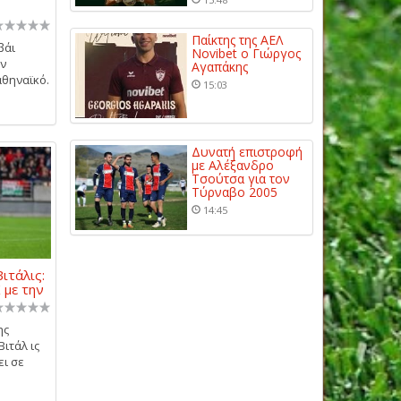
Παίκτης της ΑΕΛ
βάι
Novibet ο Γιώργος
ην
Αγαπάκης
αθηναϊκό.
15:03
Δυνατή επιστροφή
με Αλέξανδρο
Τσούτσα για τον
Τύρναβο 2005
14:45
ιτάλις:
 με την
ης
ιτάλ ις
ει σε