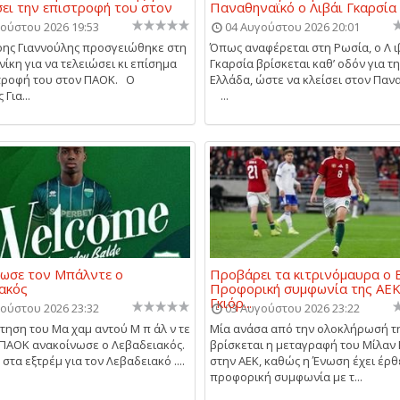
ει την επιστροφή του στον
Παναθηναϊκό ο Λιβάι Γκαρσία
ούστου 2026 19:53
04 Αυγούστου 2026 20:01
ης Γιαννούλης προσγειώθηκε στη
Όπως αναφέρεται στη Ρωσία, ο Λ ι
ίκη για να τελειώσει κι επίσημα
Γκαρσία βρίσκεται καθ’ οδόν για τ
τροφή του στον ΠΑΟΚ. Ο
Ελλάδα, ώστε να κλείσει στον Παν
Για...
...
ωσε τον Μπάλντε ο
Προβάρει τα κιτρινόμαυρα ο Β
ακός
Προφορική συμφωνία της ΑΕΚ
Γκιόρ...
ούστου 2026 23:32
03 Αυγούστου 2026 23:22
τηση του Μα χαμ αντού Μ π άλ ν τε
Μία ανάσα από την ολοκλήρωσή τ
 ΠΑΟΚ ανακοίνωσε ο Λεβαδειακός.
βρίσκεται η μεταγραφή του Μίλαν Β
στα εξτρέμ για τον Λεβαδειακό ....
στην ΑΕΚ, καθώς η Ένωση έχει έρθ
προφορική συμφωνία με τ...