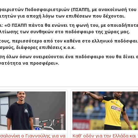
αιριστών Ποδοσφαιριστριών (ΠΣΑΠΠ), με ανακοίνωσή του (
ιτητών για αποχή λόγω των επιθέσεων που δέχονται.
ι: «Ο ΠΣΑΠΠ πάντα θα ενώνει τη φωνή του, με οποιαδήποτ
λτίωσης των συνθηκών στο ποδόσφαιρο της χώρας μας.
 τους, περισσότερο από τον καθένα στο ελληνικό ποδόσφαι
σμούς, διάφορες επιθέσεις κ.ο.κ.
κηση όλων όσων ονειρεύονται ένα ποδόσφαιρο που θα δίνει 
υνατότητα να προσφέρει».
σαλονίκη ο Γιαννούλης για να
Καθ’ οδόν για την Ελλάδα και