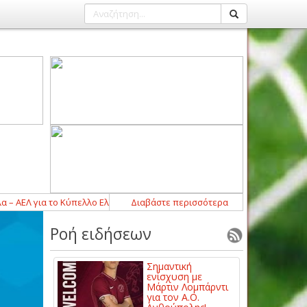
ΕΛ για το Κύπελλο Ελλάδας
21:03
Διαβάστε περισσότερα
-
Στον Ατρόμητο Αγίων Αναργύρων ο 
Ροή ειδήσεων
Σημαντική
ενίσχυση με
Μάρτιν Λομπάρντι
για τον Α.Ο.