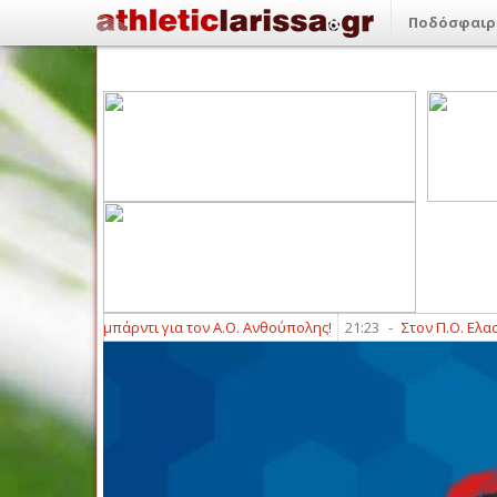
Ποδόσφαιρ
άρτιν Λομπάρντι για τον Α.Ο. Ανθούπολης!
21:23
-
Στον Π.Ο. Ελασσόνα