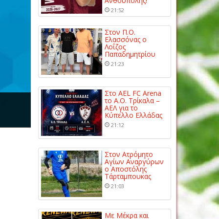
Ανθούπολης!
21:52
Στον Π.Ο.
Ελασσόνας ο
Λοΐζος
Παπαδημητρίου
21:23
Στο AEL FC Arena
το Α.Ο. Τρίκαλα –
ΑΕΛ για το
Κύπελλο Ελλάδας
21:12
Στον Ατρόμητο
Αγίων Αναργύρων
ο Αποστόλης
Τάρταμπουκας
21:03
Με Μέκρα και