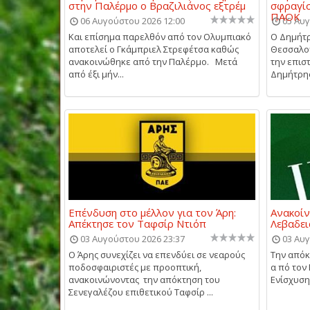
στην Παλέρμο ο Βραζιλιάνος εξτρέμ
σφραγίσ
ΠΑΟΚ
06 Αυγούστου 2026 12:00
05 Αυγ
Και επίσημα παρελθόν από τον Ολυμπιακό
Ο Δημήτρ
αποτελεί ο Γκάμπριελ Στρεφέτσα καθώς
Θεσσαλον
ανακοινώθηκε από την Παλέρμο. Μετά
την επισ
από έξι μήν...
Δημήτρης 
Επένδυση στο μέλλον για τον Άρη:
Ανακοίν
Απέκτησε τον Ταφσίρ Ντιόπ
Λεβαδει
03 Αυγούστου 2026 23:37
03 Αυγ
Ο Άρης συνεχίζει να επενδύει σε νεαρούς
Την απόκ
ποδοσφαιριστές με προοπτική,
α πό τον
ανακοινώνοντας την απόκτηση του
Ενίσχυση 
Σενεγαλέζου επιθετικού Ταφσίρ ...