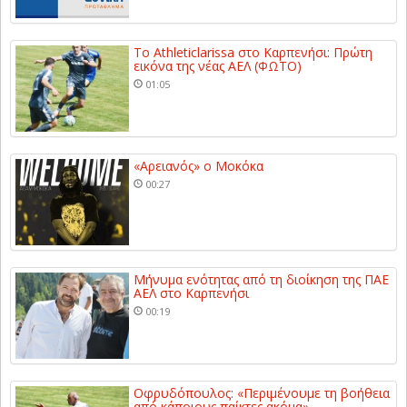
Το Athleticlarissa στο Καρπενήσι: Πρώτη
εικόνα της νέας ΑΕΛ (ΦΩΤΟ)
01:05
«Αρειανός» ο Μοκόκα
00:27
Μήνυμα ενότητας από τη διοίκηση της ΠΑΕ
ΑΕΛ στο Καρπενήσι
00:19
Οφρυδόπουλος: «Περιμένουμε τη βοήθεια
από κάποιους παίκτες ακόμα»