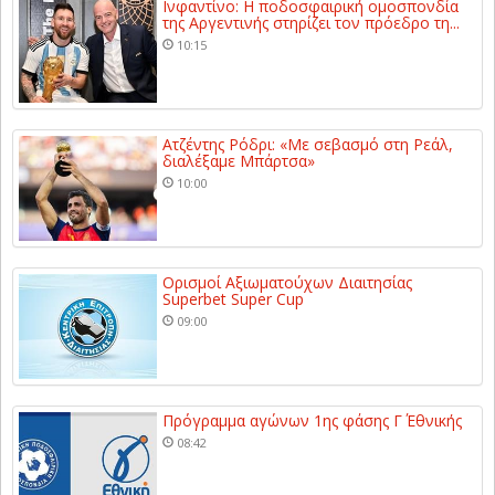
Ινφαντίνο: Η ποδοσφαιρική ομοσπονδία
της Αργεντινής στηρίζει τον πρόεδρο τη...
10:15
Ατζέντης Ρόδρι: «Με σεβασμό στη Ρεάλ,
διαλέξαμε Μπάρτσα»
10:00
Ορισμοί Αξιωματούχων Διαιτησίας
Superbet Super Cup
09:00
Πρόγραμμα αγώνων 1ης φάσης Γ΄ Εθνικής
08:42