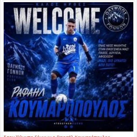
Στον Όλυμπο Γόννων ο Ραφαήλ Κουμαρόπουλος