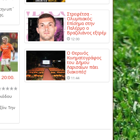
την υπ΄
Στρεφέτσα -
ης.
Ολυμπιακός:
Επίσημα στην
Παλέρμο ο
Βραζιλιάνος εξτρέμ
12:00
Ο Θερινός
Κινηματογράφος
του Δήμου
Λαρισαίων πάει
διακοπές!
 20:00.
11:44
ριόδου
ζόν. Την