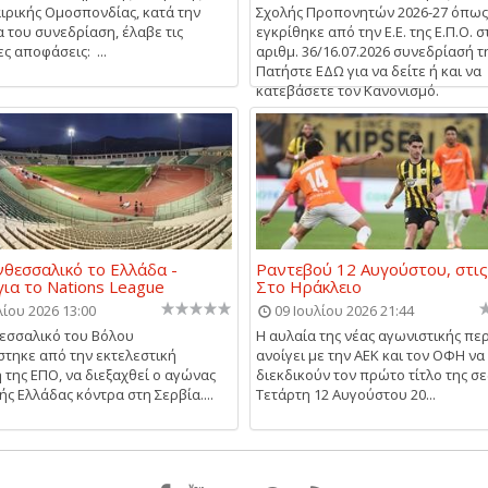
ρικής Ομοσπονδίας, κατά την
Σχολής Προπονητών 2026-27 όπως
α του συνεδρίαση, έλαβε τις
εγκρίθηκε από την Ε.Ε. της Ε.Π.Ο. σ
ς αποφάσεις: ...
αριθμ. 36/16.07.2026 συνεδρίασή τ
Πατήστε ΕΔΩ για να δείτε ή και να
κατεβάσετε τον Κανονισμό.
θεσσαλικό το Ελλάδα -
Ραντεβού 12 Αυγούστου, στις
για το Nations League
Στο Ηράκλειο
λίου 2026 13:00
09 Ιουλίου 2026 21:44
εσσαλικό του Βόλου
Η αυλαία της νέας αγωνιστικής πε
τηκε από την εκτελεστική
ανοίγει με την ΑΕΚ και τον ΟΦΗ να
 της ΕΠΟ, να διεξαχθεί ο αγώνας
διεκδικούν τον πρώτο τίτλο της σε
ής Ελλάδας κόντρα στη Σερβία....
Τετάρτη 12 Αυγούστου 20...