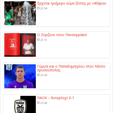
Έρχεται τριήμερο κύμα ζέστης με «40άρια»
23:54
Ο Ζορζίνιο στον Πανσερραϊκό
23:51
Γύρισε και ο Παπαδημητρίου στον Νέστο
Χρυσούπολης
23:49
ΠΑΟΚ – Άντερλεχτ 0-1
23:46