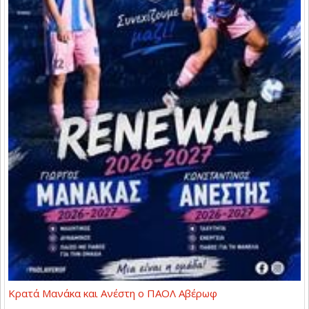
Κρατά Μανάκα και Ανέστη ο ΠΑΟΛ Αβέρωφ