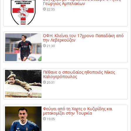
Γεώργιος Αμπελακίων
22:35
ΟΦΗ: Κλείνει τον 17χρονο Παπαδάκη από
την Λεβερκούζεν
21:30
Πέθανε ο σπουδαίος ηθοποιός Νίκος
Καλογερόπουλος
20:31
Φεύγει από τη Χαρτς ο Κυζιρίδης και
μετακομίζει στην Τουρκία
19:05