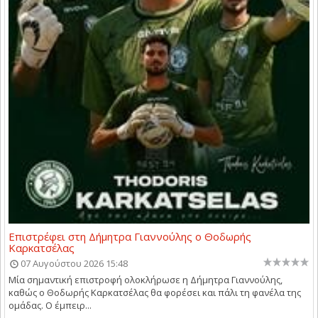
Επιστρέφει στη Δήμητρα Γιαννούλης ο Θοδωρής
Καρκατσέλας
07 Αυγούστου 2026 15:48
Μία σημαντική επιστροφή ολοκλήρωσε η Δήμητρα Γιαννούλης,
καθώς ο Θοδωρής Καρκατσέλας θα φορέσει και πάλι τη φανέλα της
ομάδας. Ο έμπειρ...