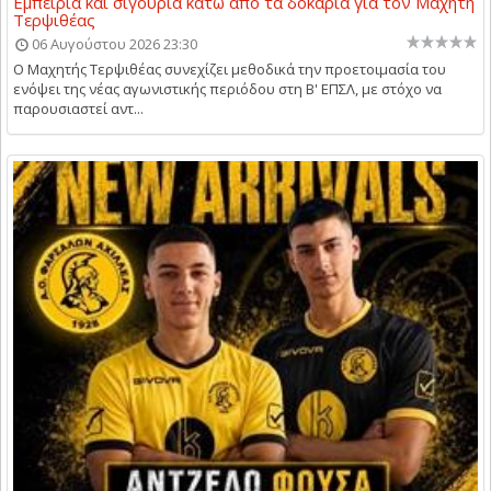
Εμπειρία και σιγουριά κάτω από τα δοκάρια για τον Μαχητή
Τερψιθέας
06 Αυγούστου 2026 23:30
Ο Μαχητής Τερψιθέας συνεχίζει μεθοδικά την προετοιμασία του
ενόψει της νέας αγωνιστικής περιόδου στη Β' ΕΠΣΛ, με στόχο να
παρουσιαστεί αντ...