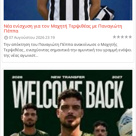
Νέα ενίσχυση για τον Μαχητή Τερψιθέας με Παναγιώτη
Πέππα
07 Αυγούστου 2026 23:19
Την απόκτηση του Παναγιώτη Πέππα ανακοίνωσε ο Μαχητής
Τερψιθέας , ενισχύοντας σημαντικά την αμυντική του γραμμή ενόψει
της νέας αγωνιστ...