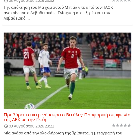
03 Αυγούστου 2026 23:32
Την απόκτηση του Μα χαμ αντού Μ π άλ ν τε α πό τον ΠΑΟΚ
ανακοίνωσε ο Λεβαδειακός. Ενίσχυση στα εξτρέμ για τον
Λεβαδειακό ....
Προβάρει τα κιτρινόμαυρα ο Βιτάλις: Προφορική συμφωνία
της ΑΕΚ με την Γκιόρ...
03 Αυγούστου 2026 23:22
Μία ανάσα από την ολοκλήρωσή της βρίσκεται η μεταγραφή του