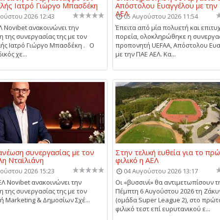
λής Ιατρό Γιώργο Μπασδέκη
Απόστολου Ευαγγέλου με την
ΑΕΛ
ούστου 2026 12:43
05 Αυγούστου 2026 11:54
Λ Novibet ανακοινώνει την
Έπειτα από μία πολυετή και επιτ
 της συνεργασίας της με τον
πορεία, ολοκληρώθηκε η συνεργα
ής Ιατρό Γιώργο Μπασδέκη . Ο
προπονητή UEFAA, Απόστολου Ευα
κός χε...
με την ΠΑΕ ΑΕΛ. Κα...
ανέωση συνεργασίας με τον
Στην τελική ευθεία για το πρ
η Νταϊλιάνη
φιλικό η ΑΕΛ
ούστου 2026 15:23
04 Αυγούστου 2026 13:17
Λ Novibet ανακοινώνει την
Οι «βυσσινί» θα αντιμετωπίσουν τ
 της συνεργασίας της με τον
Πέμπτη 6 Αυγούστου 2026 τη Ζάκ
ή Marketing & Δημοσίων Σχέ...
(ομάδα Super League 2), στο πρώτ
φιλικό τεστ επί ευρυτανικού ε...