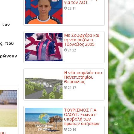
για τον ΑΟΤ
22:11
 τον
Με Σουφχάρα και
τη νέα σεζόν ο
ς, που
Τύρναβος 2005
21:32
υρώνουν
Η νέα «καρδιά» του
Πανεπιστημίου
Θεσσαλίας
21:17
ΤΟΥΡΙΣΜΟΣ ΓΙΑ
ΟΛΟΥΣ: Ξεκινά η
υποβολή των
πρώτων αιτήσεων
20:16
του