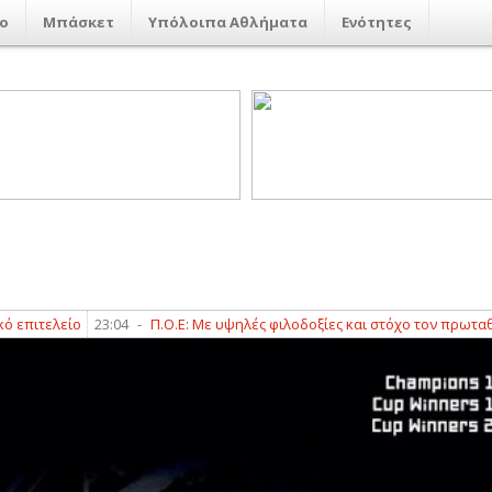
ο
Μπάσκετ
Υπόλοιπα Αθλήματα
Ενότητες
τελείο
23:04
-
Π.Ο.Ε: Με υψηλές φιλοδοξίες και στόχο τον πρωταθλητισμ