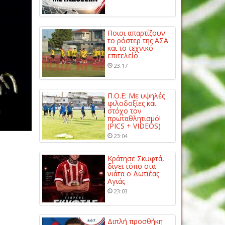
Ποιοι απαρτίζουν
το ρόστερ της ΑΣΑ
και το τεχνικό
επιτελείο
23:17
Π.Ο.Ε: Με υψηλές
φιλοδοξίες και
στόχο τον
πρωταθλητισμό!
(PICS + VIDEOS)
23:04
Κράτησε Σκυφτά,
δίνει τόπο στα
νιάτα ο Δωτιέας
Αγιάς
23:03
Διπλή προσθήκη