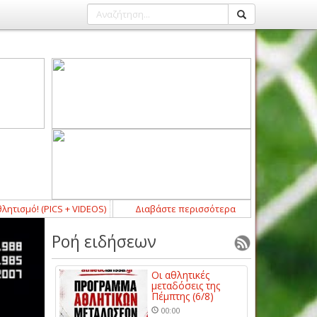
ό! (PICS + VIDEOS)
23:03
-
Κράτησε Σκυφτά, δίνει τόπο στα νιάτα ο Δωτ
Διαβάστε περισσότερα
Ροή ειδήσεων
Οι αθλητικές
μεταδόσεις της
Πέμπτης (6/8)
00:00