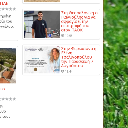
 ΠΑΕ
Στη Θεσσαλονίκη ο
υχημένη
Γιαννούλης για να
σία του
σφραγίσει την
επιστροφή του
γγέλου,
στον ΠΑΟΚ
19:53
Στην Φαρκαδόνα η
Ελένη
Τσαλιγοπούλου
την Παρασκευή 7
Αυγούστου
19:44
ώτο
ην
υνθο
ο τους