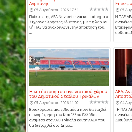
Αλμπάνης
Επικεφα
05 Αυγούστου 2026 17:51
05 Αυγ
Παίκτης της ΑΕΛ Novibet είναι και επίσημα ο
Η ΠΑΕ ΑΕ
31χρονος Χρήστος Αλμπάνης, μ ε τ η λαρ ισι
ανανέωση
νή ΠΑΕ να ανακοινώνει την απόκτησή του.
Επικεφαλ
...
ορθοπαιδι
Η κατάσταση του αγωνιστικού χώρου
ΑΕΛ: Αν
του Δημοτικού Σταδίου Τρικάλων
Αποστόλ
05 Αυγούστου 2026 11:02
04 Αυγ
Βρισκόμαστε μια εβδομάδα πριν διεξαχθεί
Η ΠΑΕ ΑΕ
η αναμέτρηση του Κυπέλλου Ελλάδας
ανανέωση
ανάμεσα στον ΑΟ Τρίκαλα και την ΑΕΛ που
Διευθυντ
θα διεξαχθεί στο Δημο...