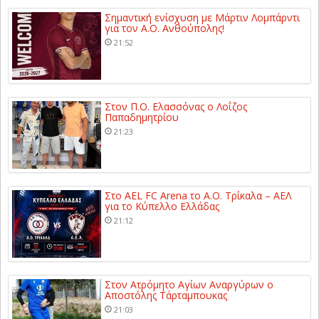
Σημαντική ενίσχυση με Μάρτιν Λομπάρντι
για τον Α.Ο. Ανθούπολης!
21:52
Στον Π.Ο. Ελασσόνας ο Λοΐζος
Παπαδημητρίου
21:23
Στο AEL FC Arena το Α.Ο. Τρίκαλα – ΑΕΛ
για το Κύπελλο Ελλάδας
21:12
Στον Ατρόμητο Αγίων Αναργύρων ο
Αποστόλης Τάρταμπουκας
21:03