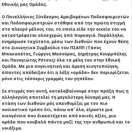
Εθνικής μας Ομάδας.
Ο Πανελλήνιος Σύνδεσμος Αμειβομένων Ποδοσφαιριστών
και Ποδοσφαιριστριών στάθηκε από την πρώτη στιγμή
στο πλευρό μέλους του, το οποίο είδε την οικεία του να
καταστρέφεται ολοσχερώς από πυρκαγιά. Παράλληλα,
ενημέρωσε ταχύτατα, μέσω των διεθνών που έχουν θέση
στο Διοικητικό Συμβούλιο του ΠΣΑΠΠ (Τάσος
Μπακασέτας, Γιώργος Μασούρας, Δημήτρης Κουρμπέλης
και Παναγιώτης Ρέτσος) όλα τα μέλη του στην Εθνική
Ομάδα. Με μια συγκινητική και άμεση κινητοποίηση,
άπαντες απέδειξαν ότι η λέξη «ομάδα» δεν περιορίζεται
μόνο στις τέσσερις γραμμές του γηπέδου.
Σε στιγμές σαν αυτή, καταλαβαίνουμε στην πράξη πως η
αλληλεγγύη αποτελεί τη μεγαλύτερη δύναμή μας. Η
στάση των διεθνών μάς υπενθυμίζει με τον πιο
ουσιαστικό τρόπο ότι, πάνω απ’ όλα, είμαστε μια
οικογένεια που διακατέχεται από κοινές αξίες, μια
ομάδα που κουβαλά πάντα μαζί της την ανθρωπιά και το
νοιάξιμο.