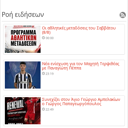
Ροή ειδήσεων
Οι αθλητικές μεταδόσεις του Σαββάτου
(8/8)
00:00
Νέα ενίσχυση για τον Μαχητή Τερψιθέας
με Παναγιώτη Πέππα
23:19
Συνεχίζει στον Άγιο Γεώργιο Αμπελακίων
ο Γιώργος Παπαγεωργόπουλος
22:49