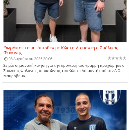
Θωράκισε τα μετόπισθεν με Κώστα Διαμαντή ο Σμόλικας
Φαλάνης
08 Αυγούστου 2026 20:06
Σε μία σημαντική κίνηση για την αμυντική του γραμμή προχώρησε ο
Σμόλικας Φαλάνης , αποκτώντας τον Κώστα Διαμαντή από τον Α.Ο.
Μαυροβουν...