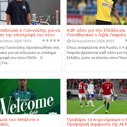
σαλονίκη ο Γιαννούλης για να
Καθ’ οδόν για την Ελλάδα και
ει την επιστροφή του στον
Παναθηναϊκό ο Λιβάι Γκαρσία
ούστου 2026 19:53
04 Αυγούστου 2026 20:01
ης Γιαννούλης προσγειώθηκε στη
Όπως αναφέρεται στη Ρωσία, ο Λ ι
ίκη για να τελειώσει κι επίσημα
Γκαρσία βρίσκεται καθ’ οδόν για τ
τροφή του στον ΠΑΟΚ. Ο
Ελλάδα, ώστε να κλείσει στον Παν
Για...
...
ωσε τον Μπάλντε ο
Προβάρει τα κιτρινόμαυρα ο Β
ακός
Προφορική συμφωνία της ΑΕΚ