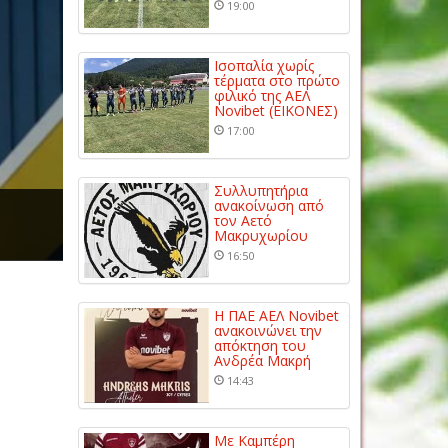
19:00
Ισοπαλία χωρίς
τέρματα στο πρώτο
φιλικό της ΑΕΛ
Novibet (ΕΙΚΟΝΕΣ)
17:00
Συλλυπητήρια
ανακοίνωση από
τον Αετό
Μακρυχωρίου
16:50
Η ΠΑΕ ΑΕΛ Novibet
ανακοινώνει την
απόκτηση του
Ανδρέα Μακρή
14:43
Με Καμπέρη