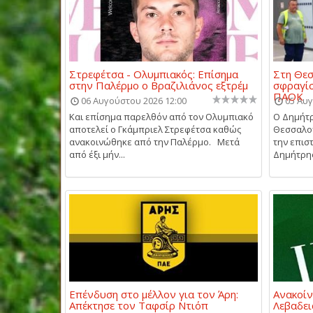
Στρεφέτσα - Ολυμπιακός: Επίσημα
Στη Θεσ
στην Παλέρμο ο Βραζιλιάνος εξτρέμ
σφραγίσ
ΠΑΟΚ
06 Αυγούστου 2026 12:00
05 Αυγ
Και επίσημα παρελθόν από τον Ολυμπιακό
Ο Δημήτρ
αποτελεί ο Γκάμπριελ Στρεφέτσα καθώς
Θεσσαλον
ανακοινώθηκε από την Παλέρμο. Μετά
την επισ
από έξι μήν...
Δημήτρης 
Επένδυση στο μέλλον για τον Άρη:
Ανακοίν
Απέκτησε τον Ταφσίρ Ντιόπ
Λεβαδει