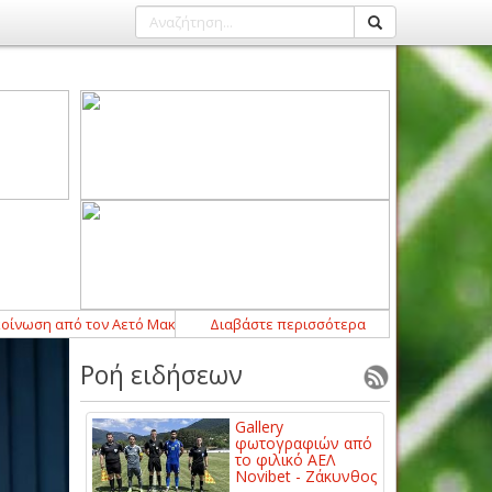
η από τον Αετό Μακρυχωρίου
Διαβάστε περισσότερα
14:43
-
Η ΠΑΕ ΑΕΛ Novibet ανακοινώνει 
Ροή ειδήσεων
Gallery
φωτογραφιών από
το φιλικό ΑΕΛ
Novibet - Ζάκυνθος