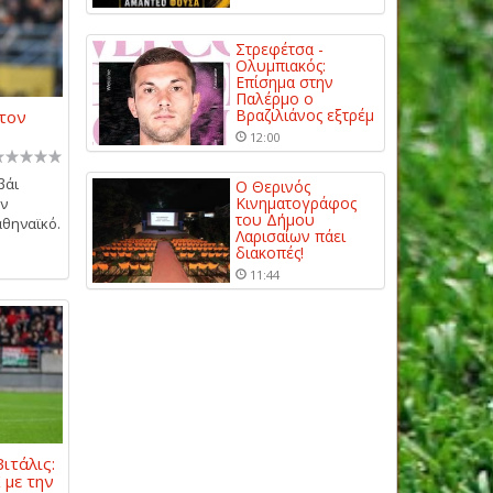
Στρεφέτσα -
Ολυμπιακός:
Επίσημα στην
Παλέρμο ο
Βραζιλιάνος εξτρέμ
 τον
12:00
βάι
Ο Θερινός
Κινηματογράφος
ην
του Δήμου
αθηναϊκό.
Λαρισαίων πάει
διακοπές!
11:44
ιτάλις:
 με την