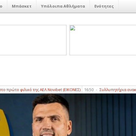
ο
Μπάσκετ
Υπόλοιπα Αθλήματα
Ενότητες
το φιλικό της ΑΕΛ Novibet (ΕΙΚΟΝΕΣ)
16:50
-
Συλλυπητήρια ανακοίνωσ