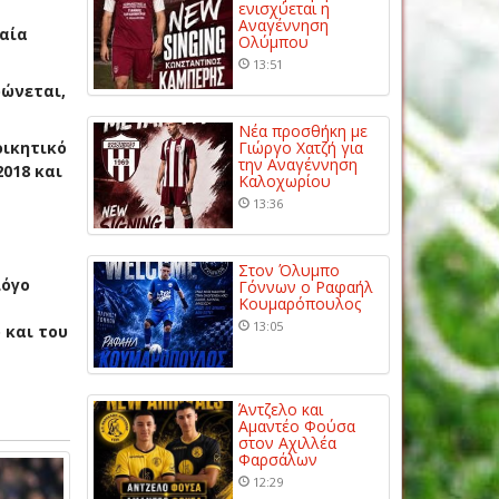
ενισχύεται η
Αναγέννηση
ταία
Ολύμπου
13:51
ρώνεται,
Νέα προσθήκη με
οικητικό
Γιώργο Χατζή για
την Αναγέννηση
018 και
Καλοχωρίου
13:36
Στον Όλυμπο
λόγο
Γόννων ο Ραφαήλ
Κουμαρόπουλος
13:05
 και του
Άντζελο και
Αμαντέο Φούσα
στον Αχιλλέα
Φαρσάλων
12:29