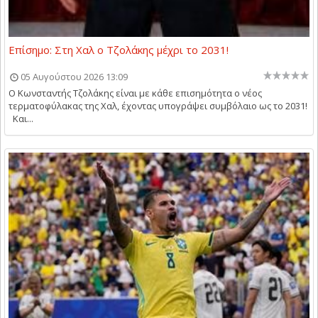
Επίσημο: Στη Χαλ ο Τζολάκης μέχρι το 2031!
05 Αυγούστου 2026 13:09
O Kωνσταντής Τζολάκης είναι με κάθε επισημότητα ο νέος
τερματοφύλακας της Χαλ, έχοντας υπογράψει συμβόλαιο ως το 2031!
Και...