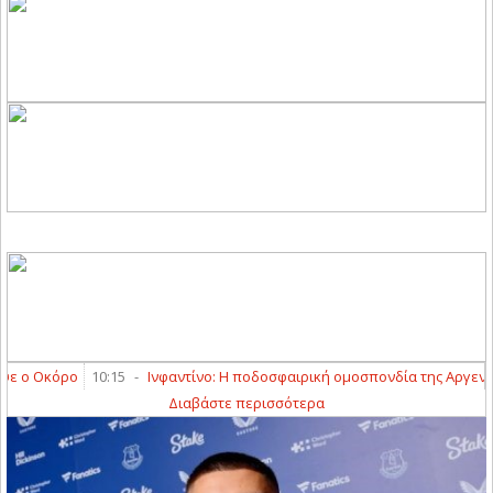
ο Οκόρο
10:15
-
Ινφαντίνο: Η ποδοσφαιρική ομοσπονδία της Αργεντινής 
Διαβάστε περισσότερα