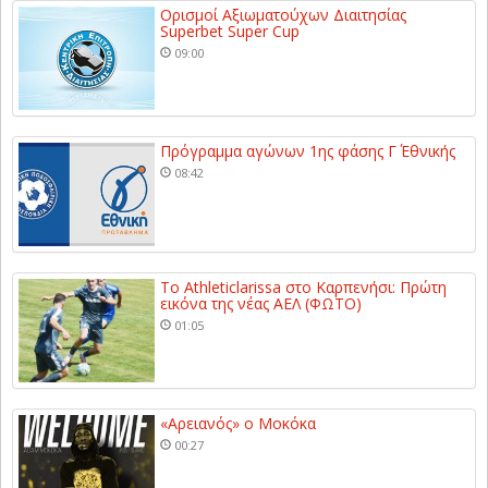
Ορισμοί Αξιωματούχων Διαιτησίας
Superbet Super Cup
09:00
Πρόγραμμα αγώνων 1ης φάσης Γ΄ Εθνικής
08:42
Το Athleticlarissa στο Καρπενήσι: Πρώτη
εικόνα της νέας ΑΕΛ (ΦΩΤΟ)
01:05
«Αρειανός» ο Μοκόκα
00:27