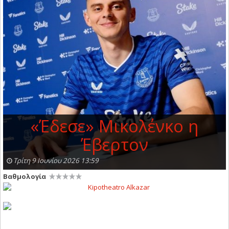
«Έδεσε» Μικολένκο η
Έβερτον
Τρίτη 9 Ιουνίου 2026 13:59
Βαθμολογία