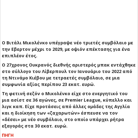
Ο Βιτάλι Μικολένκο υπέγραψε νέο τριετές συμβόλαιο με
την Εβερτον μέχρι το 2029, με οψιόν επέκτασης για ένα
επιπλέον έτος.
Ο 27χρονος Ουκρανός διεθνής αριστερός μπακ εντάχθηκε
στο σύλλογο του Λίβερπουλ τον Ιανουάριο του 2022 από
τη Ντινάμο Κιέβου με τετραετές συμβόλαιο, σε μια
συμφωνία αξίας περίπου 23 εκατ. ευρώ.
Τη φετινή σεζόν ο Μικολένκο είχε στο ενεργητικό του
μια ασίστ σε 36 αγώνες, σε Premier League, κύπελλο και
λιγκ καπ. Είχε προτάσεις από άλλες ομάδες της Αγγλία
και η διοίκηση των «ζαχαρωτών» έσπευσε να τον
«δέσει» με νέο συμβόλαιο, στο οποίο υπάρχει ρήτρα
εξαγοράς στα 30 εκατ. ευρώ.
ΠΗΓΗ