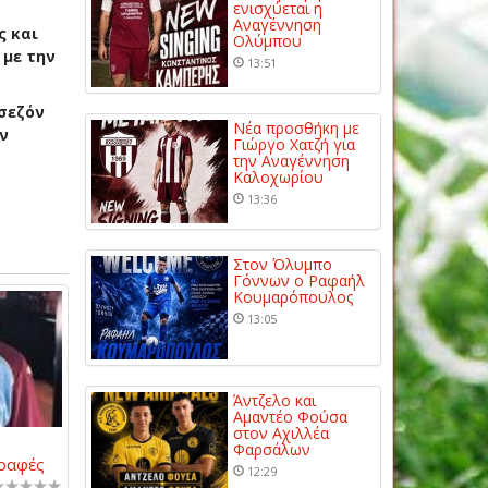
ενισχύεται η
Αναγέννηση
ς και
Ολύμπου
 με την
13:51
 σεζόν
Νέα προσθήκη με
ν
Γιώργο Χατζή για
την Αναγέννηση
Καλοχωρίου
13:36
Στον Όλυμπο
Γόννων ο Ραφαήλ
Κουμαρόπουλος
13:05
Άντζελο και
Αμαντέο Φούσα
στον Αχιλλέα
Φαρσάλων
γραφές
12:29