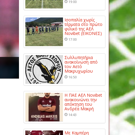
19:00
Ισοπαλία χωρίς
τέρματα στο πρώτο
φιλικό της ΑΕΛ
Novibet (ΕΙΚΟΝΕΣ)
17:00
Συλλυπητήρια
ανακοίνωση από
τον Αετό
Μακρυχωρίου
16:50
Η ΠΑΕ ΑΕΛ Novibet
ανακοινώνει την
απόκτηση του
Ανδρέα Μακρή
14:43
Με Καμπέρη