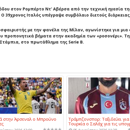
ξόδου στον Ρομπέρτο Ντ’ Αβέρσα από την τεχνική ηγεσία τη
Ο 39χρονος Ιταλός υπέγραψε συμβόλαιο διετούς διάρκειας
σφαιριστής με την φανέλα της Μίλαν, αγωνίστηκε για μια
του προπονητικά βήματα στην ακαδημία των «ροσονέρι». Τη
Στάμπια, στο πρωτάθλημα της Serie B.
ά στην Άρσεναλ ο Μπρούνο
Τράμπζονσπορ: Ταξιδεύει για
ες
Τουρκία ο Σαλάχ για τις υπο
ούστου 2026 13:00
05 Αυγούστου 2026 11:38