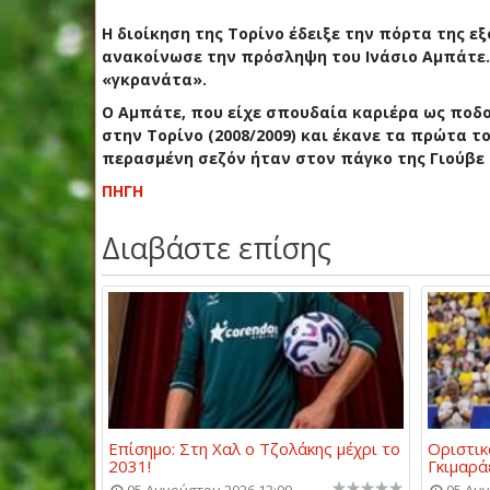
Η διοίκηση της Τορίνο έδειξε την πόρτα της ε
ανακοίνωσε την πρόσληψη του Ινάσιο Αμπάτε. 
«γκρανάτα».
Ο Αμπάτε, που είχε σπουδαία καριέρα ως ποδο
στην Τορίνο (2008/2009) και έκανε τα πρώτα 
περασμένη σεζόν ήταν στον πάγκο της Γιούβε 
ΠΗΓΗ
Διαβάστε επίσης
Επίσημο: Στη Χαλ ο Τζολάκης μέχρι το
Οριστικ
2031!
Γκιμαρά
05 Αυγούστου 2026 13:09
05 Αυγ