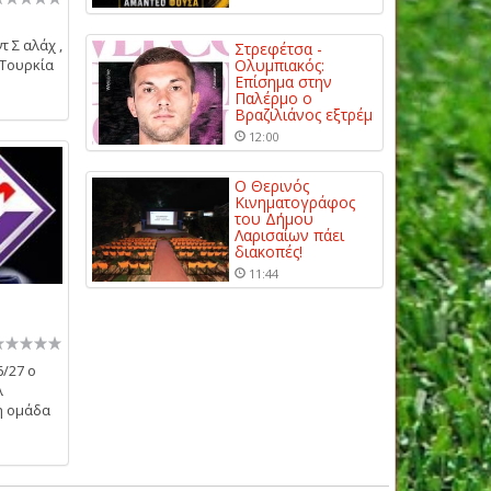
 Σ αλάχ ,
Στρεφέτσα -
 Τουρκία
Ολυμπιακός:
Επίσημα στην
Παλέρμο ο
Βραζιλιάνος εξτρέμ
12:00
Ο Θερινός
Κινηματογράφος
του Δήμου
Λαρισαίων πάει
διακοπές!
11:44
6/27 ο
λ
η ομάδα