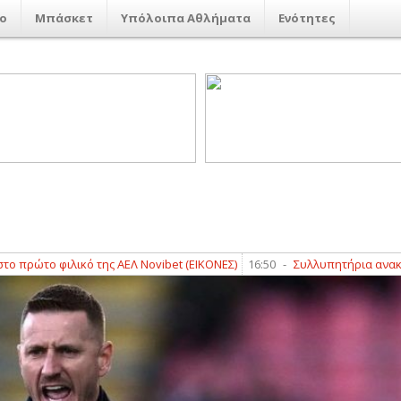
ο
Μπάσκετ
Υπόλοιπα Αθλήματα
Ενότητες
το φιλικό της ΑΕΛ Novibet (ΕΙΚΟΝΕΣ)
16:50
-
Συλλυπητήρια ανακοίνωσ