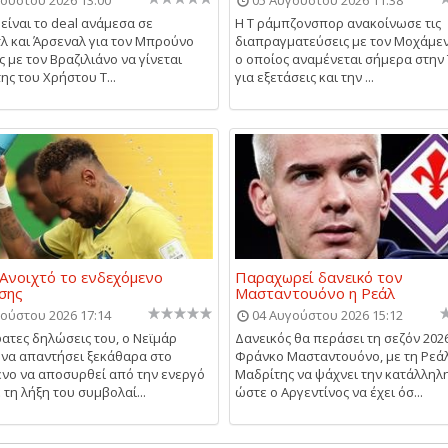
 είναι το deal ανάμεσα σε
Η Τ ράμπζονσπορ ανακοίνωσε τις
λ και Άρσεναλ για τον Μπρούνο
διαπραγματεύσεις με τον Μοχάμεντ
 με τον Βραζιλιάνο να γίνεται
ο οποίος αναμένεται σήμερα στην
ης του Χρήστου Τ...
για εξετάσεις και την ...
 Ανοιχτό το ενδεχόμενο
Παραχωρεί δανεικό τον
σης
Μασταντουόνο η Ρεάλ
ούστου 2026 17:14
04 Αυγούστου 2026 15:12
ατες δηλώσεις του, ο Νεϊμάρ
Δανεικός θα περάσει τη σεζόν 202
να απαντήσει ξεκάθαρα στο
Φράνκο Μασταντουόνο, με τη Ρεά
νο να αποσυρθεί από την ενεργό
Μαδρίτης να ψάχνει την κατάλληλ
 τη λήξη του συμβολαί...
ώστε ο Αργεντίνος να έχει όσ...