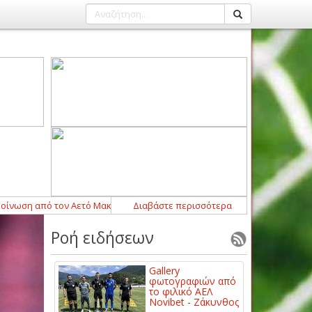
η από τον Αετό Μακρυχωρίου
Διαβάστε περισσότερα
14:43
-
Η ΠΑΕ ΑΕΛ Novibet ανακοινώνει 
Ροή ειδήσεων
Gallery
φωτογραφιών από
το φιλικό ΑΕΛ
Novibet - Ζάκυνθος