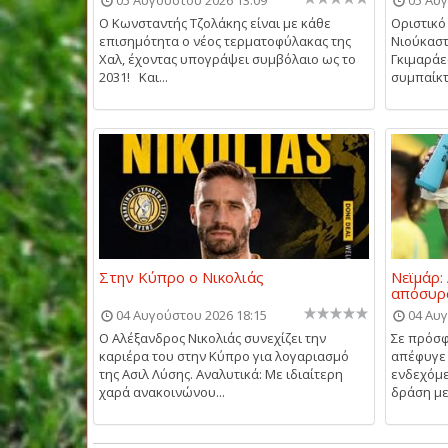
O Kωνσταντής Τζολάκης είναι με κάθε
Οριστικό
επισημότητα ο νέος τερματοφύλακας της
Νιούκαστ
Χαλ, έχοντας υπογράψει συμβόλαιο ως το
Γκιμαράες
2031! Και...
συμπαίκτ
Στην Κύπρο ο Νικολιάς
Νεϊμάρ:
απόσυρ
04 Αυγούστου 2026 18:15
04 Αυγ
Ο Αλέξανδρος Νικολιάς συνεχίζει την
Σε πρόσφ
καριέρα του στην Κύπρο για λογαριασμό
απέφυγε 
της Ασιλ Λύσης. Αναλυτικά: Με ιδιαίτερη
ενδεχόμε
χαρά ανακοινώνου...
δράση με