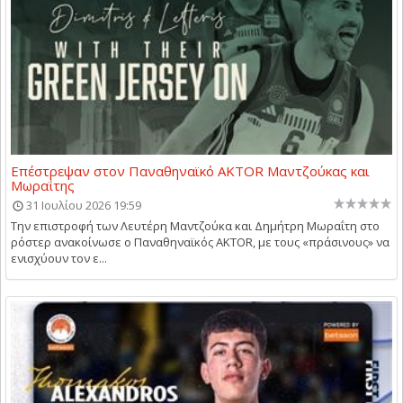
Επέστρεψαν στον Παναθηναϊκό AKTOR Μαντζούκας και
Μωραΐτης
31 Ιουλίου 2026 19:59
Την επιστροφή των Λευτέρη Μαντζούκα και Δημήτρη Μωραΐτη στο
ρόστερ ανακοίνωσε ο Παναθηναϊκός AKTOR, με τους «πράσινους» να
ενισχύουν τον ε...