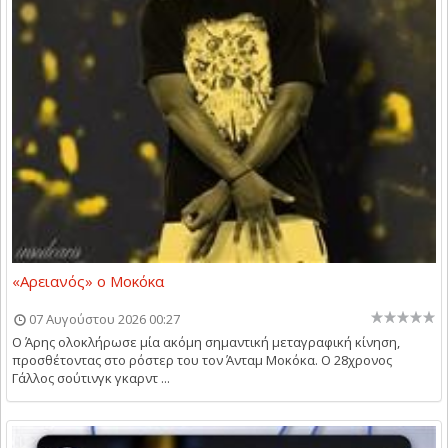
«Αρειανός» ο Μοκόκα
07 Αυγούστου 2026 00:27
Ο Άρης ολοκλήρωσε μία ακόμη σημαντική μεταγραφική κίνηση,
προσθέτοντας στο ρόστερ του τον Άνταμ Μοκόκα. Ο 28χρονος
Γάλλος σούτινγκ γκαρντ ...