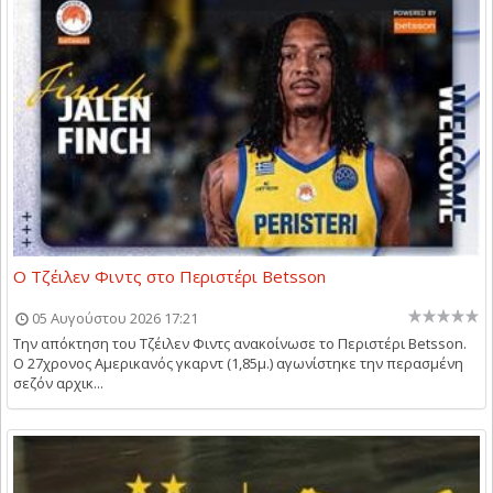
Ο Τζέιλεν Φιντς στο Περιστέρι Betsson
05 Αυγούστου 2026 17:21
Την απόκτηση του Τζέιλεν Φιντς ανακοίνωσε το Περιστέρι Betsson.
Ο 27χρονος Αμερικανός γκαρντ (1,85μ.) αγωνίστηκε την περασμένη
σεζόν αρχικ...