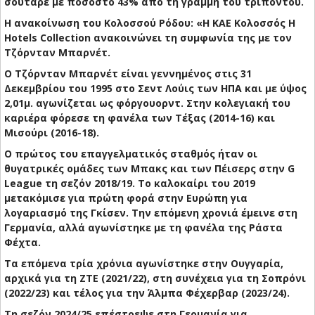
σούταρε με ποσοστό 43% από τη γραμμή του τριπόντου.
Η ανακοίνωση του Κολοσσού Ρόδου: «Η ΚΑΕ Κολοσσός H
Hotels Collection ανακοινώνει τη συμφωνία της με τον
Τζόρνταν Μπαρνέτ.
Ο Τζόρνταν Μπαρνέτ είναι γεννημένος στις 31
Δεκεμβρίου του 1995 στο Σεντ Λούις των ΗΠΑ και με ύψος
2,01μ. αγωνίζεται ως φόργουορντ. Στην κολεγιακή του
καριέρα φόρεσε τη φανέλα των Τέξας (2014-16) και
Μισούρι (2016-18).
Ο πρώτος του επαγγελματικός σταθμός ήταν οι
θυγατρικές ομάδες των Μπακς και των Πέισερς στην G
League τη σεζόν 2018/19. Το καλοκαίρι του 2019
μετακόμισε για πρώτη φορά στην Ευρώπη για
λογαριασμό της Γκίσεν. Την επόμενη χρονιά έμεινε στη
Γερμανία, αλλά αγωνίστηκε με τη φανέλα της Ράστα
Φέχτα.
Τα επόμενα τρία χρόνια αγωνίστηκε στην Ουγγαρία,
αρχικά για τη ΖΤΕ (2021/22), στη συνέχεια για τη Σοπρόνι
(2022/23) και τέλος για την Άλμπα Φέχερβαρ (2023/24).
Τη σεζόν 2024/25 επέστρεψε στη Γερμανία για