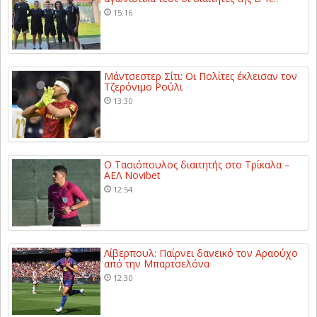
15:16
Μάντσεστερ Σίτι: Οι Πολίτες έκλεισαν τον
Τζερόνιμο Ρούλι
13:30
Ο Τασιόπουλος διαιτητής στο Τρίκαλα –
ΑΕΛ Novibet
12:54
Λίβερπουλ: Παίρνει δανεικό τον Αραούχο
από την Μπαρτσελόνα
12:30