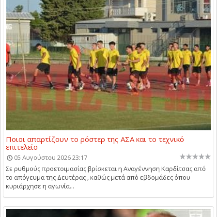
Ποιοι απαρτίζουν το ρόστερ της ΑΣΑ και το τεχνικό
επιτελείο
05 Αυγούστου 2026 23:17
Σε ρυθμούς προετοιμασίας βρίσκεται η Αναγέννηση Καρδίτσας από
το απόγευμα της Δευτέρας , καθώς μετά από εβδομάδες όπου
κυριάρχησε η αγωνία...