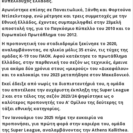
κυπελλούχος Ελλάδας.
Αγωνίστηκε επίσης σε Παναιτωλικό, Ξάνθη και Φορτούνα
Ντίσελντορφ, ενώ μέτρησε και τρεις συμμετοχές με την
Εθνική Ελλάδος, έχοντας συμπεριληφθεί στην 23μελή
αποστολή της, για το Παγκόσμιο Κύπελλο του 2010 και το
Ευρωπαϊκό Πρωτάθλημα του 2012.
Η προπονητική του σταδιοδρομία ξεκίνησε το 2020,
αναλαμβάνοντας, σε ηλικία μόλις 35 ετών, τις τύχες της
ομάδας Κ-19 του ΠΑΟΚ. Αφού κατέκτησε το πρωτάθλημα
Ελλάδας, στην παρθενική του σεζόν ως τεχνικός, έμεινε
για ακόμα δύο χρόνια στους «μικρούς» του «Δικεφάλου»
και το καλοκαίρι του 2023 μεταπήδησε στον Μακεδονικό.
Εκεί έδειξε από νωρίς τα διαπιστευτήριά του, η ομάδα
του αποτέλεσε την ευχάριστη έκπληξη της Super League
2 και στο τέλος της σεζόν 2023/24 ψηφίστηκε ως ο
καλύτερος προπονητής του Α’ Ομίλου της δεύτερης τη
τάξει εθνικής κατηγορίας.
Τον Ιανουάριο του 2025 πήρε την ευκαιρία να
προπονήσει, για πρώτη φορά στην καριέρα του, ομάδα
της Super League, αναλαμβάνοντας την Athens Kallithea.