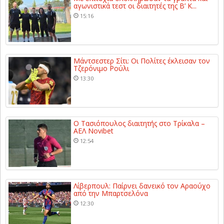
αγωνιστικά τεστ οι διαιτητές της Β’ Κ...
15:16
Μάντσεστερ Σίτι: Οι Πολίτες έκλεισαν τον
Τζερόνιμο Ρούλι
13:30
Ο Τασιόπουλος διαιτητής στο Τρίκαλα –
ΑΕΛ Novibet
12:54
Λίβερπουλ: Παίρνει δανεικό τον Αραούχο
από την Μπαρτσελόνα
12:30