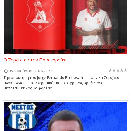
Ο Ζορζίνιο στον Πανσερραϊκό
06 Αυγούστου 2026 23:51
Την απόκτηση του Jorge Fernando Barbosa Intima… aka Ζορζίνιο
ανακοίνωσε ο Πανσερραϊκός και ο 31χρονος Βραζιλιάνος
μεσοεπιθετικός θα φορέσε...